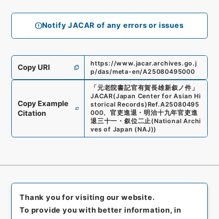
Notify JACAR of any errors or issues
https://www.jacar.archives.go.j
Copy URI
p/das/meta-en/A25080495000
「
元老院書記官有賀長雄新叙ノ件
」
JACAR(Japan Center for Asian Hi
Copy Example
storical Records)
Ref.
A25080495
Citation
000
、
官吏進退・明治十九年官吏進
退三十一・叙位二止
(
National Archi
ves of Japan (NAJ)
)
Thank you for visiting our website.
To provide you with better information, in