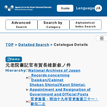
Language
JA
Guide
Advanced
Search by
Alphabetical
Index Search
Search
Category
TOP
Detailed Search
Catalogue Details
Items
元老院書記官有賀長雄新叙ノ件
Hierarchy
National Archives of Japan
Records concerning
Dajokan/Cabinet
Shokan Shintai/Kanri Shintai:
Appointment and Resignation of
Government and Official Posts
官吏進退・明治十九年官吏進退三十一・
叙位二止