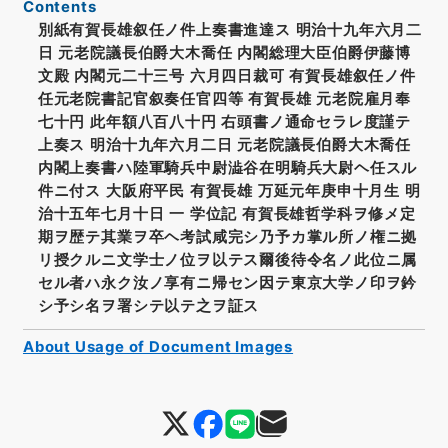
Contents
別紙有賀長雄叙任ノ件上奏書進達ス 明治十九年六月二
日 元老院議長伯爵大木喬任 内閣総理大臣伯爵伊藤博
文殿 内閣元二十三号 六月四日裁可 有賀長雄叙任ノ件
任元老院書記官叙奏任官四等 有賀長雄 元老院雇月奉
七十円 此年額八百八十円 右頭書ノ通命セラレ度謹テ
上奏ス 明治十九年六月二日 元老院議長伯爵大木喬任
内閣上奏書ハ陸軍騎兵中尉澁谷在明騎兵大尉ヘ任スル
件ニ付ス 大阪府平民 有賀長雄 万延元年庚申十月生 明
治十五年七月十日 一 学位記 有賀長雄哲学科ヲ修メ定
期ヲ歴テ其業ヲ卒ヘ考試咸完シ乃予カ掌ル所ノ権ニ拠
リ授クルニ文学士ノ位ヲ以テス爾後待令名ノ此位ニ属
セル者ハ永ク汝ノ享有ニ帰セン因テ東京大学ノ印ヲ鈐
シ予シ名ヲ署シテ以テ之ヲ証ス
About Usage of Document Images