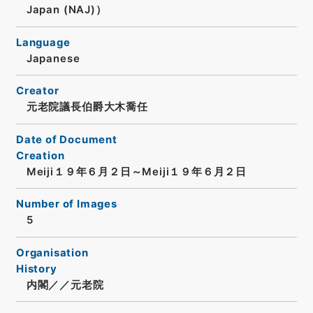
Japan (NAJ)）
Language
Japanese
Creator
元老院議長伯爵大木喬任
Date of Document
Creation
Meiji１９年６月２日～Meiji１９年６月２日
Number of Images
5
Organisation
History
内閣／／元老院