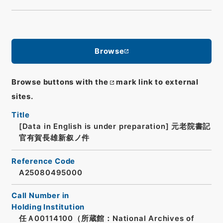
Browse
Browse buttons with the
mark link to external
sites.
Title
[Data in English is under preparation]
元老院書記
官有賀長雄新叙ノ件
Reference Code
A25080495000
Call Number in
Holding Institution
任Ａ00114100（所蔵館：National Archives of