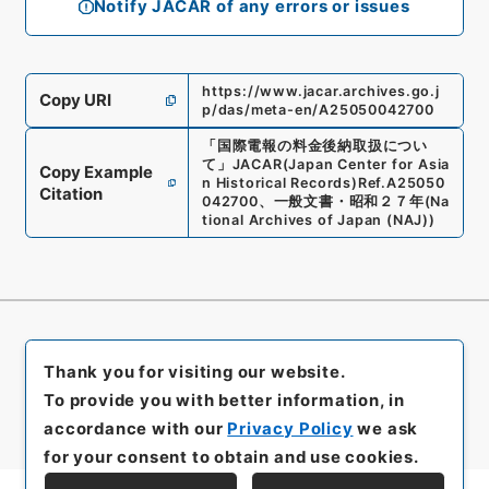
Notify JACAR of any errors or issues
https://www.jacar.archives.go.j
Copy URI
p/das/meta-en/A25050042700
「
国際電報の料金後納取扱につい
て
」
JACAR(Japan Center for Asia
Copy Example
n Historical Records)
Ref.
A25050
Citation
042700
、
一般文書・昭和２７年
(
Na
tional Archives of Japan (NAJ)
)
Thank you for visiting our website.
To provide you with better information, in
accordance with our
Privacy Policy
we ask
for your consent to obtain and use cookies.