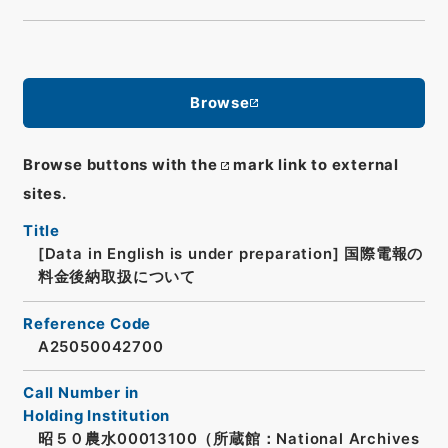
Browse
Browse buttons with the
mark link to external
sites.
Title
[Data in English is under preparation]
国際電報の
料金後納取扱について
Reference Code
A25050042700
Call Number in
Holding Institution
昭５０農水00013100（所蔵館：National Archives