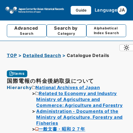
Language
JA
Guide
Advanced
Search by
Alphabetical
Index Search
Search
Category
TOP
Detailed Search
Catalogue Details
Items
国際電報の料金後納取扱について
Hierarchy
National Archives of Japan
Related to Economy and Industry
Ministry of Agriculture and
Commerce: Agriculture and Forestry
Administration - Documents of the
Ministry of Agriculture, Forestry and
Fisheries
一般文書・昭和２７年