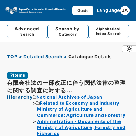
Language
JA
Guide
Advanced
Search by
Alphabetical
Index Search
Search
Category
TOP
Detailed Search
Catalogue Details
Items
有限会社法の一部改正に伴う関係法律の整理
に関する調査に対する...
Hierarchy
National Archives of Japan
Related to Economy and Industry
Ministry of Agriculture and
Commerce: Agriculture and Forestry
Administration - Documents of the
Ministry of Agriculture, Forestry and
Fisheries