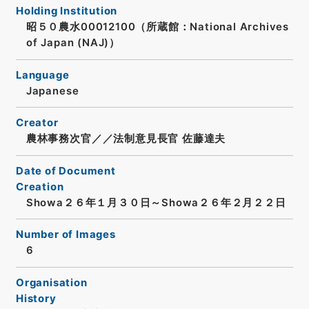
Holding Institution
昭５０農水00012100（所蔵館：National Archives
of Japan (NAJ)）
Language
Japanese
Creator
農林事務次官／／法制意見長官 佐藤達夫
Date of Document
Creation
Showa２６年１月３０日～Showa２６年２月２２日
Number of Images
6
Organisation
History