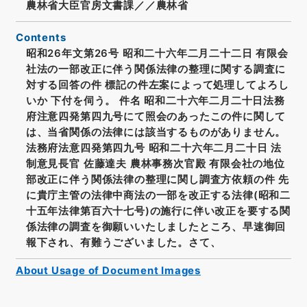
農林省大臣官房文書課／／農林省
Contents
昭和26年文第26号 昭和二十六年二月二十二日 有限会
社法の一部改正に伴う関係法律の整理に関する調査に
対する回答の件 標記の件左案によって処理してよろし
いか 下付を伺う。 件名 昭和二十六年二月二十日法務
府注意四発第四九号にて照会のあったこの件に関して
は、当省関係の法律には該当するものがありません。
法務府法意四発第四九号 昭和二十六年二月二十日 法
制意見長官 佐藤達夫 農林事務次官殿 有限会社の地位
部改正に伴う関係法律の整理に関し調査方依頼の件 先
に貴庁主管の法律中商法の一部を改正する法律(昭和二
十五年法律第百六十七号)の施行に伴い改正を要する関
係法律の調査を御願いいたしましたところ、早速御回
報下され、有難うございました。さて、
About Usage of Document Images