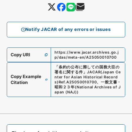
Notify JACAR of any errors or issues
https://www.jacar.archives.go.j
Copy URI
p/das/meta-en/A25050010700
「
条約の公布に際しての国務大臣の
署名に関する件
」
JACAR(Japan Ce
Copy Example
nter for Asian Historical Record
Citation
s)
Ref.
A25050010700
、
一般文書・
昭和２３年
(
National Archives of J
apan (NAJ)
)