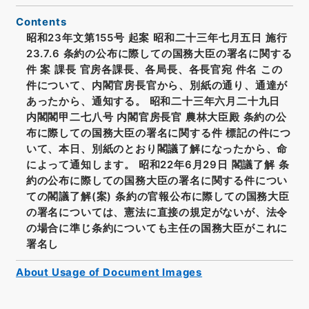
Contents
昭和23年文第155号 起案 昭和二十三年七月五日 施行
23.7.6 条約の公布に際しての国務大臣の署名に関する
件 案 課長 官房各課長、各局長、各長官宛 件名 この
件について、内閣官房長官から、別紙の通り、通達が
あったから、通知する。 昭和二十三年六月二十九日
内閣閣甲二七八号 内閣官房長官 農林大臣殿 条約の公
布に際しての国務大臣の署名に関する件 標記の件につ
いて、本日、別紙のとおり閣議了解になったから、命
によって通知します。 昭和22年6月29日 閣議了解 条
約の公布に際しての国務大臣の署名に関する件につい
ての閣議了解(案) 条約の官報公布に際しての国務大臣
の署名については、憲法に直接の規定がないが、法令
の場合に準じ条約についても主任の国務大臣がこれに
署名し
About Usage of Document Images