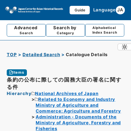
Language
JA
Guide
Advanced
Search by
Alphabetical
Index Search
Search
Category
TOP
Detailed Search
Catalogue Details
Items
条約の公布に際しての国務大臣の署名に関す
る件
Hierarchy
National Archives of Japan
Related to Economy and Industry
Ministry of Agriculture and
Commerce: Agriculture and Forestry
Administration - Documents of the
Ministry of Agriculture, Forestry and
Fisheries