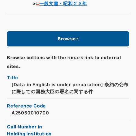
一般文書・昭和２３年
Browse
Browse buttons with the
mark link to external
sites.
Title
[Data in English is under preparation]
条約の公布
に際しての国務大臣の署名に関する件
Reference Code
A25050010700
Call Number in
Holding Institution