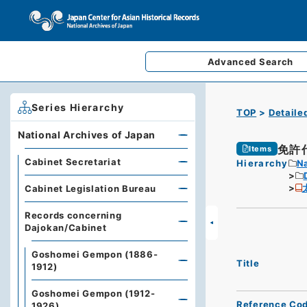
Advanced
Search
Series Hierarchy
TOP
Detaile
National Archives of Japan
免許
Items
Cabinet Secretariat
Hierarchy
Na
Cabinet Legislation Bureau
Records concerning
Dajokan/Cabinet
Goshomei Gempon (1886-
Title
1912)
Goshomei Gempon (1912-
Reference Co
1926)