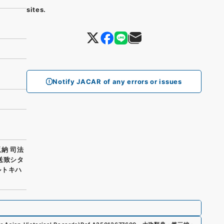
sites.
Notify JACAR of any errors or issues
納 司法
送致シタ
ルトキハ