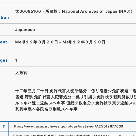
n
太00685100（所蔵館：National Archives of Japan (NAJ)）
ution
Japanese
ent
Meiji１２年３月２０日～Meiji１２年３月２０日
ages
1
太政官
十二年三月二十日 免許代言人犯罪処分ニ係リ引揚シ免許状速ニ返
省達 府県 免許代言人犯罪処分ニ係リ引揚シ免許状ヲ裁判所依リ
ルトキハ速ニ返納スヘキ事 但総テ数名分ノ免許状ヲ束テ返納ス
其具申牒ヘ各氏名ヲ別載スヘキ事
https://www.jacar.archives.go.jp/das/meta-en/A25012677600