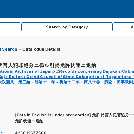
Search by
Category
A
d Search
Catalogue Details
代言人犯罪処分ニ係ル引揚免許状速ニ返納
tional Archives of Japan
Records concerning Dajokan/Cabin
Dajo Ruiten : Grand Council of State Categories of Regulations (
太政類典・第三編・明治十一年～明治十二年・第八十巻・訴訟・民事裁判
[Data in English is under preparation]
免許代言人犯罪処分ニ
免許状速ニ返納
de
A25012677600