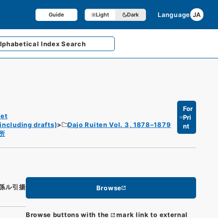
Language
JA
Guide
Light
Dark
lphabetical
Index Search
For
et
Pri
including drafts)
Dajo Ruiten Vol. 3, 1878–1879
nt
所
係ル引揚
Browse
Browse buttons with the
mark link to external