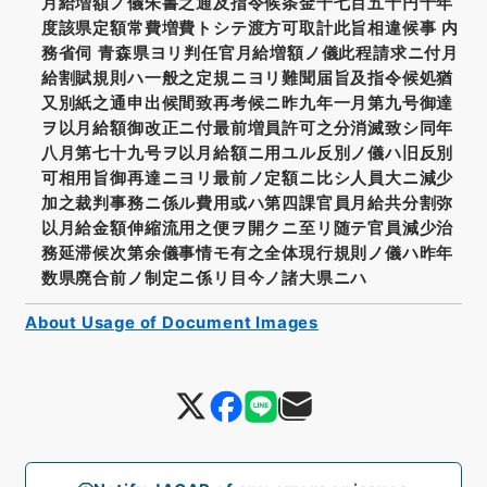
月給増額ノ儀朱書之通及指令候条金千七百五十円十年
度該県定額常費増費トシテ渡方可取計此旨相違候事 内
務省伺 青森県ヨリ判任官月給増額ノ儀此程請求ニ付月
給割賦規則ハ一般之定規ニヨリ難聞届旨及指令候処猶
又別紙之通申出候間致再考候ニ昨九年一月第九号御達
ヲ以月給額御改正ニ付最前増員許可之分消滅致シ同年
八月第七十九号ヲ以月給額ニ用ユル反別ノ儀ハ旧反別
可相用旨御再達ニヨリ最前ノ定額ニ比シ人員大ニ減少
加之裁判事務ニ係ル費用或ハ第四課官員月給共分割弥
以月給金額伸縮流用之便ヲ開クニ至リ随テ官員減少治
務延滞候次第余儀事情モ有之全体現行規則ノ儀ハ昨年
数県廃合前ノ制定ニ係リ目今ノ諸大県ニハ
About Usage of Document Images