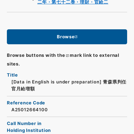
二年・第七十二巻・理財・官給二
Browse
Browse buttons with the
mark link to external
sites.
Title
[Data in English is under preparation]
青森県判任
官月給増額
Reference Code
A25012664100
Call Number in
Holding Institution