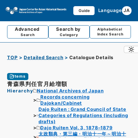
Language
JA
Guide
Advanced
Search by
Alphabetical
Index Search
Search
Category
TOP
Detailed Search
Catalogue Details
Items
青森県判任官月給増額
Hierarchy
National Archives of Japan
Records concerning
Dajokan/Cabinet
Dajo Ruiten : Grand Council of State
Categories of Regulations (including
drafts)
Dajo Ruiten Vol. 3, 1878–1879
太政類典・第三編・明治十一年～明治十