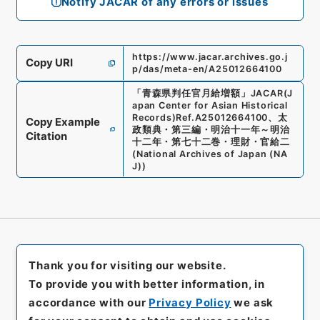
Notify JACAR of any errors or issues
https://www.jacar.archives.go.j
Copy URI
p/das/meta-en/A25012664100
「
青森県判任官月給増額
」
JACAR(J
apan Center for Asian Historical
Records)
Ref.
A25012664100
、
太
Copy Example
政類典・第三編・明治十一年～明治
Citation
十二年・第七十二巻・理財・官給二
(
National Archives of Japan (NA
J)
)
Thank you for visiting our website.
To provide you with better information, in
accordance with our
Privacy Policy
we ask