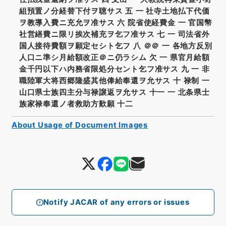
組預置ノ分経替下付ヲ聴サス 五 一 社寺土地払下代価
ヲ教導入費ニ充允ヲ准サス 六 院省使経費金 一 官国幣
社営繕費ニ限リ挨次補充ヲ乞フ准サス 七 一 司法省外
国人接待費額ヲ願定セシト乞フ 八 ＠＠ 一 各地方反別
人口ニ準シ月給額改正＠ニ仍ラシム 欠 一 県官月給額
金千円以下ハ内務省限処分セント乞フ准サス 九 一 非
職陸軍大将西郷隆盛其他俸給奉還ヲ允サス 十 禄制 一
山口県士族四主分与禄譲返ヲ允サス 十一 一 北条県士
族家禄奉還ノ者救助方歎願 十二
About Usage of Document Images
Notify JACAR of any errors or issues