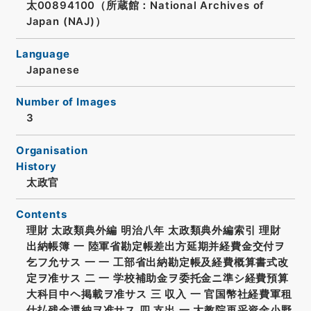
太00894100（所蔵館：National Archives of
Japan (NAJ)）
Language
Japanese
Number of Images
3
Organisation
History
太政官
Contents
理財 太政類典外編 明治八年 太政類典外編索引 理財
出納帳簿 一 陸軍省勘定帳差出方延期并経費金交付ヲ
乞フ允サス 一 一 工部省出納勘定帳及経費概算書式改
定ヲ准サス 二 一 学校補助金ヲ委托金ニ準シ経費預算
大科目中ヘ掲載ヲ准サス 三 収入 一 官国幣社経費軍租
仕払残金還納ヲ准サス 四 支出 一 大教院再采資金小野