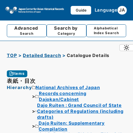
Language
JA
Guide
Advanced
Search by
Alphabetical
Index Search
Search
Category
TOP
Detailed Search
Catalogue Details
Items
表紙・目次
Hierarchy
National Archives of Japan
Records concerning
Dajokan/Cabinet
Dajo Ruiten : Grand Council of State
Categories of Regulations (including
drafts)
Dajo Ruiten: Supplementary
Compilation