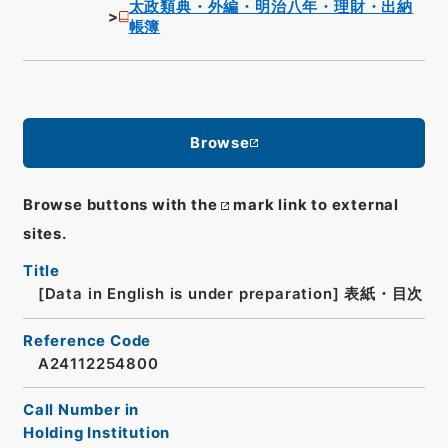
太政類典・外編・明治八年・理財・出納
帳簿
Browse
Browse buttons with the
mark link to external
sites.
Title
[Data in English is under preparation]
表紙・目次
Reference Code
A24112254800
Call Number in
Holding Institution