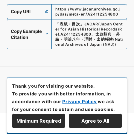
https://www.jacar.archives.go.j
Copy URI
p/das/meta-en/A24112254800
「
表紙・目次
」
JACAR(Japan Cent
er for Asian Historical Records)
R
Copy Example
ef.
A24112254800
、
太政類典・外
Citation
編・明治八年・理財・出納帳簿
(
Nati
onal Archives of Japan (NAJ)
)
Thank you for visiting our website.
To provide you with better information, in
accordance with our
Privacy Policy
we ask
for your consent to obtain and use cookies.
Minimum Required
Agree to All
Display Series Hierarchy