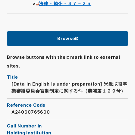
法律・勅令・４７－２５
Browse
Browse buttons with the
mark link to external
sites.
Title
[Data in English is under preparation]
米穀取引事
業審議委員会官制制定に関する件（農閣第１２９号）
Reference Code
A24060765600
Call Number in
Holding Institution