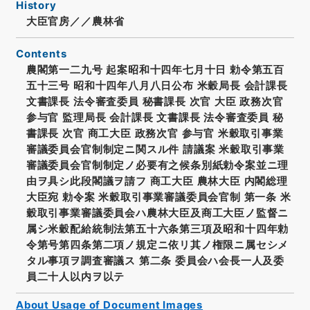
History
大臣官房／／農林省
Contents
農閣第一二九号 起案昭和十四年七月十日 勅令第五百
五十三号 昭和十四年八月八日公布 米穀局長 会計課長
文書課長 法令審査委員 秘書課長 次官 大臣 政務次官
参与官 監理局長 会計課長 文書課長 法令審査委員 秘
書課長 次官 商工大臣 政務次官 参与官 米穀取引事業
審議委員会官制制定ニ関スル件 請議案 米穀取引事業
審議委員会官制制定ノ必要有之候条別紙勅令案並ニ理
由ヲ具シ此段閣議ヲ請フ 商工大臣 農林大臣 内閣総理
大臣宛 勅令案 米穀取引事業審議委員会官制 第一条 米
穀取引事業審議委員会ハ農林大臣及商工大臣ノ監督ニ
属シ米穀配給統制法第五十六条第三項及昭和十四年勅
令第号第四条第二項ノ規定ニ依リ其ノ権限ニ属セシメ
タル事項ヲ調査審議ス 第二条 委員会ハ会長一人及委
員二十人以内ヲ以テ
About Usage of Document Images