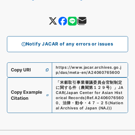
Notify JACAR of any errors or issues
https://www.jacar.archives.go.j
Copy URI
p/das/meta-en/A24060765600
「
米穀取引事業審議委員会官制制定
に関する件（農閣第１２９号）
」
JA
Copy Example
CAR(Japan Center for Asian Hist
Citation
orical Records)
Ref.
A2406076560
0
、
法律・勅令・４７－２５
(
Nation
al Archives of Japan (NAJ)
)