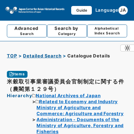
Language
JA
Guide
Advanced
Search by
Alphabetical
Index Search
Search
Category
TOP
Detailed Search
Catalogue Details
Items
米穀取引事業審議委員会官制制定に関する件
（農閣第１２９号）
Hierarchy
National Archives of Japan
Related to Economy and Industry
Ministry of Agriculture and
Commerce: Agriculture and Forestry
Administration - Documents of the
Ministry of Agriculture, Forestry and
Fisheries