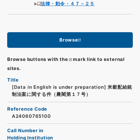
法律・勅令・４７－２５
Browse
Browse buttons with the
mark link to external
sites.
Title
[Data in English is under preparation]
米穀配給統
制法案に関する件（農閣第１７号）
Reference Code
A24060765100
Call Number in
Holding Institution