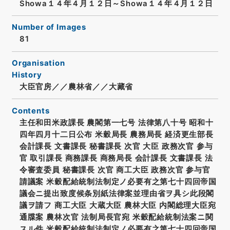
Showa１４年４月１２日～Showa１４年４月１２日
Number of Images
81
Organisation
History
大臣官房／／農林省／／大藏省
Contents
主任和田米政課長 農閣第一七号 法律第八十号 昭和十
四年四月十二日公布 米穀局長 農務局長 経済更生部長
会計課長 文書課長 秘書課長 次官 大臣 政務次官 参与
官 取引課長 商務課長 商務局長 会計課長 文書課長 法
令審査委員 秘書課長 次官 商工大臣 政務次官 参与官
請議案 米穀配給統制法制定ノ必要有之第七十四回帝国
議会ニ提出致度候条別紙法律案並理由省ヲ具シ此段閣
議ヲ請フ 商工大臣 大蔵大臣 農林大臣 内閣総理大臣宛
通牒案 農林次官 法制局長官宛 米穀配給統制法案ニ関
スル件 米穀配給統制法制定ノ必要有之第七十四回帝国