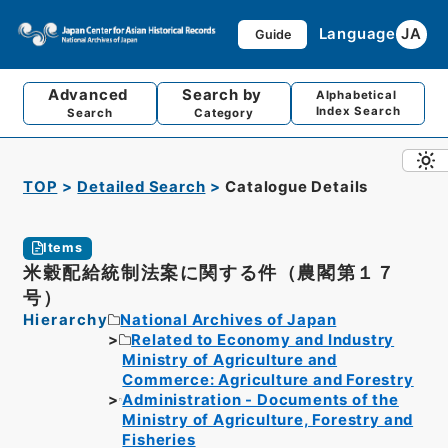
Language
JA
Guide
Advanced
Search by
Alphabetical
Index Search
Search
Category
TOP
Detailed Search
Catalogue Details
Items
米穀配給統制法案に関する件（農閣第１７
号）
Hierarchy
National Archives of Japan
Related to Economy and Industry
Ministry of Agriculture and
Commerce: Agriculture and Forestry
Administration - Documents of the
Ministry of Agriculture, Forestry and
Fisheries