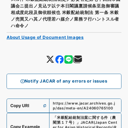
議会ニ提出ノ見込ヲ以テ本日閣議稟請候条至急御審議
相成度此段及御依頼候也 米穀配給統制法 第一条 米穀
ノ売買又ハ其ノ代理若ハ媒介ノ業務ヲ行ハントスル者
ハ命令ノ
About Usage of Document Images
Notify JACAR of any errors or issues
https://www.jacar.archives.go.j
Copy URI
p/das/meta-en/A24060765100
「
米穀配給統制法案に関する件（農
閣第１７号）
」
JACAR(Japan Cent
Copy Example
er for Asian Historical Records)
R