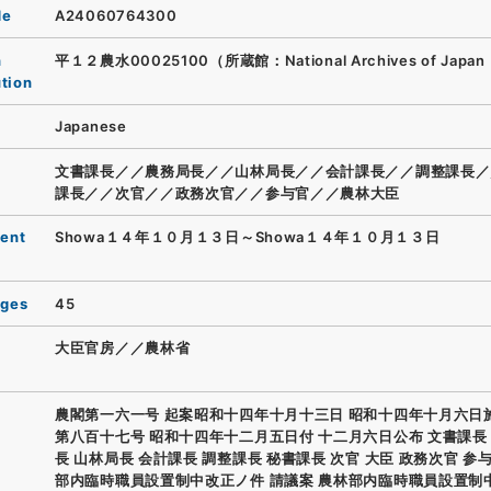
de
A24060764300
n
平１２農水00025100（所蔵館：National Archives of Japan 
ution
Japanese
文書課長／／農務局長／／山林局長／／会計課長／／調整課長／
課長／／次官／／政務次官／／参与官／／農林大臣
ent
Showa１４年１０月１３日～Showa１４年１０月１３日
ages
45
大臣官房／／農林省
農閣第一六一号 起案昭和十四年十月十三日 昭和十四年十月六日
第八百十七号 昭和十四年十二月五日付 十二月六日公布 文書課長
長 山林局長 会計課長 調整課長 秘書課長 次官 大臣 政務次官 参
部内臨時職員設置制中改正ノ件 請議案 農林部内臨時職員設置制