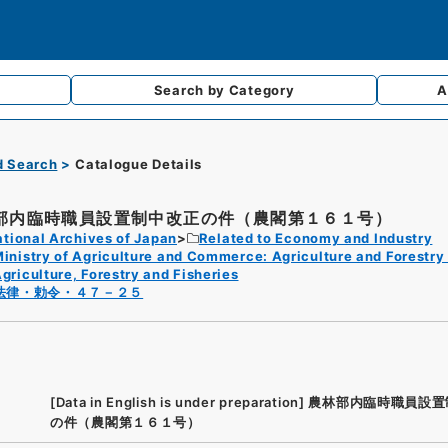
Search by
Category
A
d Search
Catalogue Details
部内臨時職員設置制中改正の件（農閣第１６１号）
tional Archives of Japan
Related to Economy and Industry
inistry of Agriculture and Commerce: Agriculture and Forestry 
griculture, Forestry and Fisheries
法律・勅令・４７－２５
[Data in English is under preparation]
農林部内臨時職員設置
の件（農閣第１６１号）