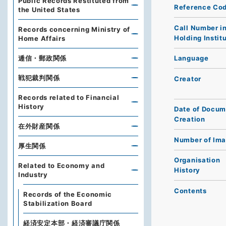
Public Records Restituted from
Reference Co
the United States
Call Number i
Records concerning Ministry of
Holding Instit
Home Affairs
逓信・郵政関係
Language
戦犯裁判関係
Creator
Records related to Financial
History
Date of Docum
Creation
在外財産関係
Number of Im
厚生関係
Organisation
Related to Economy and
History
Industry
Contents
Records of the Economic
Stabilization Board
経済安定本部・経済審議庁関係