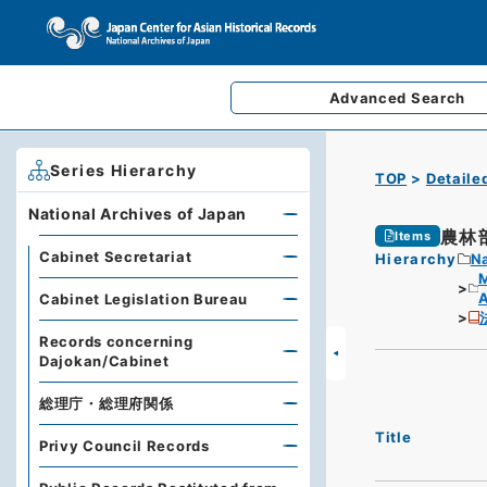
Advanced
Search
Series Hierarchy
TOP
Detaile
National Archives of Japan
農林
Items
Cabinet Secretariat
Hierarchy
Na
M
A
Cabinet Legislation Bureau
Records concerning
Dajokan/Cabinet
総理庁・総理府関係
Title
Privy Council Records