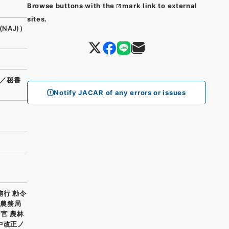
Browse buttons with the
mark link to external
sites.
(NAJ)）
／秘書
Notify JACAR of any errors or issues
施行 勅令
 農務局
与官 農林
中改正ノ