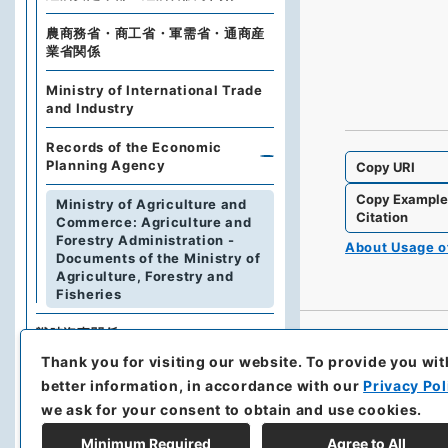
農商務省・商工省・軍需省・通商産
業省関係
Ministry of International Trade
and Industry
Records of the Economic
Planning Agency
Copy URI
Copy Exampl
Ministry of Agriculture and
Citation
Commerce: Agriculture and
Forestry Administration -
About Usage 
Documents of the Ministry of
Agriculture, Forestry and
Fisheries
戦時海事関係
Thank you for visiting our website.
To provide you wit
占領軍関係
better information, in accordance with our
Privacy Pol
we ask for your consent to obtain and use cookies.
Naikaku Bunko (Cabinet
Library)
Minimum Required
Agree to All