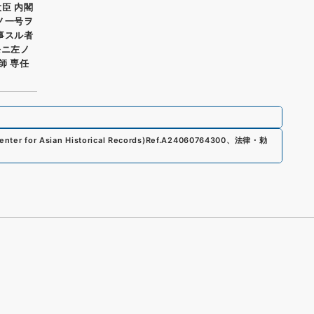
臣 内閣
ノ一号ヲ
事スル者
条ニ左ノ
師 専任
nter for Asian Historical Records)
Ref.
A24060764300
、
法律・勅