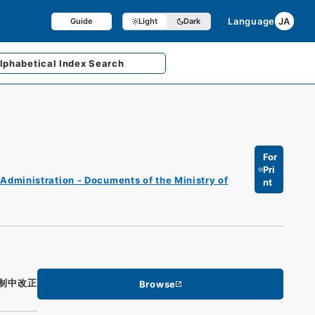
Language
JA
Guide
Light
Dark
lphabetical
Index Search
For
Pri
Administration - Documents of the Ministry of
nt
制中改正
Browse