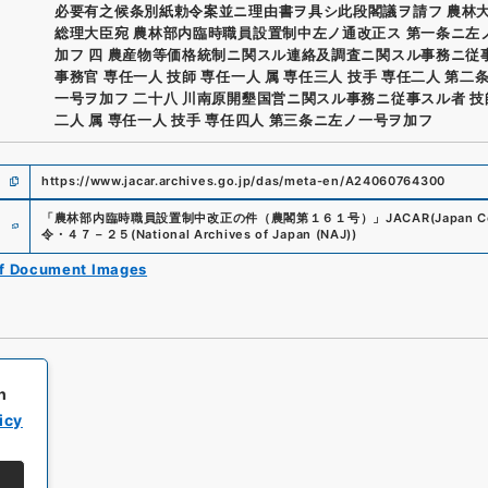
必要有之候条別紙勅令案並ニ理由書ヲ具シ此段閣議ヲ請フ 農林大
総理大臣宛 農林部内臨時職員設置制中左ノ通改正ス 第一条ニ左
加フ 四 農産物等価格統制ニ関スル連絡及調査ニ関スル事務ニ従
事務官 専任一人 技師 専任一人 属 専任三人 技手 専任二人 第二
一号ヲ加フ 二十八 川南原開墾国営ニ関スル事務ニ従事スル者 技
二人 属 専任一人 技手 専任四人 第三条ニ左ノ一号ヲ加フ
https://www.jacar.archives.go.jp/das/meta-en/A24060764300
e
「
農林部内臨時職員設置制中改正の件（農閣第１６１号）
」
JACAR(Japan Ce
令・４７－２５
(
National Archives of Japan (NAJ)
)
of Document Images
h
icy