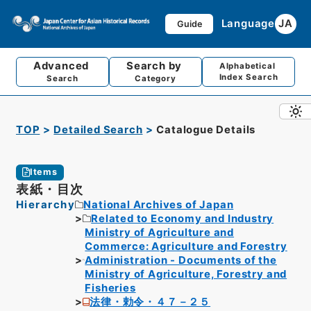
Language
JA
Guide
Advanced
Search by
Alphabetical
Index Search
Search
Category
TOP
Detailed Search
Catalogue Details
Items
表紙・目次
Hierarchy
National Archives of Japan
Related to Economy and Industry
Ministry of Agriculture and
Commerce: Agriculture and Forestry
Administration - Documents of the
Ministry of Agriculture, Forestry and
Fisheries
法律・勅令・４７－２５