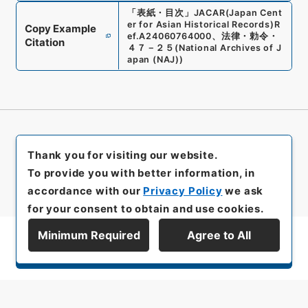
「
表紙・目次
」
JACAR(Japan Cent
er for Asian Historical Records)
R
Copy Example
ef.
A24060764000
、
法律・勅令・
Citation
４７－２５
(
National Archives of J
apan (NAJ)
)
Thank you for visiting our website.
To provide you with better information, in
accordance with our
Privacy Policy
we ask
for your consent to obtain and use cookies.
Minimum Required
Agree to All
Display Series Hierarchy
All rights reserved/Copyright©