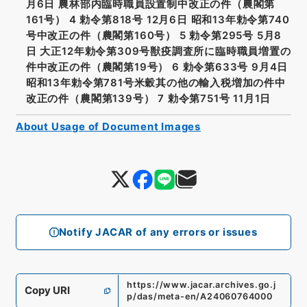
月6日 農林部内臨時職員設置制中改正の件（農閣第
161号） 4 勅令第818号 12月6日 昭和13年勅令第740
号中改正の件（農閣第160号） 5 勅令第295号 5月8
日 大正12年勅令第309号獣疫調査所に臨時職員増置の
件中改正の件（農閣第19号） 6 勅令第633号 9月4日
昭和13年勅令第781号米穀其の他の輸入税増加の件中
改正の件（農閣第139号） 7 勅令第751号 11月1日
About Usage of Document Images
Notify JACAR of any errors or issues
https://www.jacar.archives.go.j
Copy URI
p/das/meta-en/A24060764000