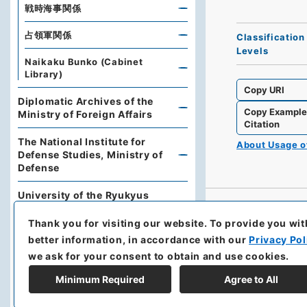
戦時海事関係
占領軍関係
Classification
Levels
Naikaku Bunko (Cabinet
Library)
Copy URI
Diplomatic Archives of the
Copy Exampl
Ministry of Foreign Affairs
Citation
The National Institute for
About Usage 
Defense Studies, Ministry of
Defense
University of the Ryukyus
Library
Thank you for visiting our website.
To provide you wit
Hokkaido Prefectural Library
better information, in accordance with our
Privacy Pol
we ask for your consent to obtain and use cookies.
Archives of Hokkaido
Minimum Required
Agree to All
Kobe University Library