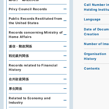
Call Number i
Privy Council Records
Holding Instit
Public Records Restituted from
Language
the United States
Date of Docum
Records concerning Ministry of
Creation
Home Affairs
Number of Im
逓信・郵政関係
Organisation
戦犯裁判関係
History
Records related to Financial
Contents
History
在外財産関係
厚生関係
Related to Economy and
Industry