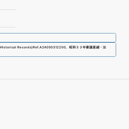
Historical Records)
Ref.
A24050312200
、
昭和３３年審議案綴・法