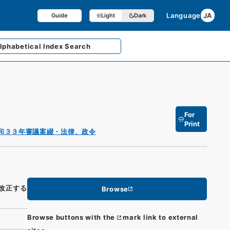
Language
JA
Guide
Light
Dark
lphabetical
Index Search
For
Print
和３３年審議案綴・法律、政令
改正する
Browse
Browse buttons with the
mark link to external