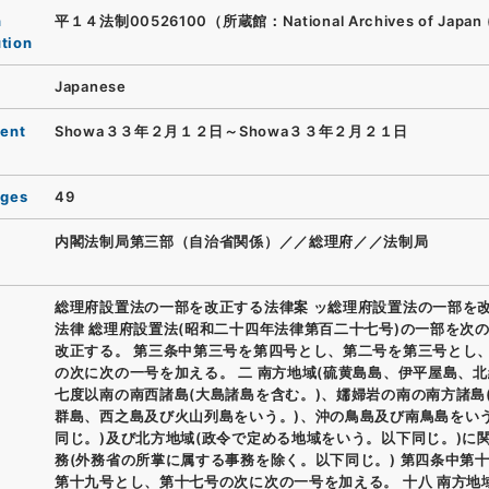
n
平１４法制00526100（所蔵館：National Archives of Japan 
ution
Japanese
ent
Showa３３年２月１２日～Showa３３年２月２１日
ages
49
内閣法制局第三部（自治省関係）／／総理府／／法制局
総理府設置法の一部を改正する法律案 ッ総理府設置法の一部を
法律 総理府設置法(昭和二十四年法律第百二十七号)の一部を次
改正する。 第三条中第三号を第四号とし、第二号を第三号とし
の次に次の一号を加える。 二 南方地域(硫黄島島、伊平屋島、
七度以南の南西諸島(大島諸島を含む。)、嬬婦岩の南の南方諸島
群島、西之島及び火山列島をいう。)、沖の鳥島及び南鳥島をい
同じ。)及び北方地域(政令で定める地域をいう。以下同じ。)に
務(外務省の所掌に属する事務を除く。以下同じ。) 第四条中第
第十九号とし、第十七号の次に次の一号を加える。 十八 南方地