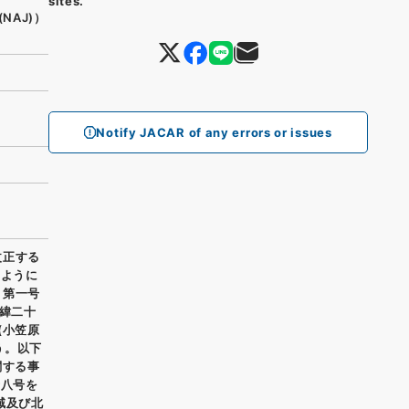
sites.
(NAJ)）
Notify JACAR of any errors or issues
改正する
のように
、第一号
北緯二十
(小笠原
う。以下
関する事
十八号を
域及び北