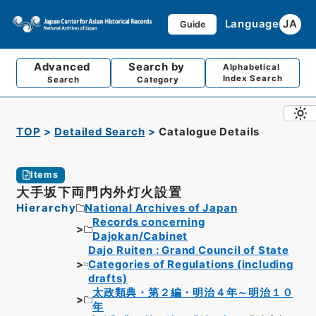
Language
JA
Guide
Advanced
Search by
Alphabetical
Index Search
Search
Category
TOP
Detailed Search
Catalogue Details
Items
大手坂下両門内外灯火設置
Hierarchy
National Archives of Japan
Records concerning
Dajokan/Cabinet
Dajo Ruiten : Grand Council of State
Categories of Regulations (including
drafts)
太政類典・第２編・明治４年～明治１０
年