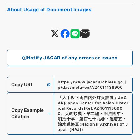
About Usage of Document Images
Notify JACAR of any errors or issues
https://www.jacar.archives.go.j
Copy URI
p/das/meta-en/A24011138900
「
大手坂下両門内外灯火設置
」
JAC
AR(Japan Center for Asian Histor
ical Records)
Ref.
A2401113890
Copy Example
0
、
太政類典・第二編・明治四年～
Citation
明治十年・第百七十九巻・運漕五・
治水道路五
(
National Archives of J
apan (NAJ)
)