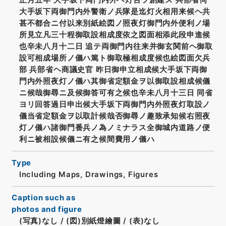
大手坂下両御門内外警衛ノ兵隊是迄灯火相用来候ヘ共
甚不都合ニ付以来別紙絵図ノ照夜灯御門内外便利ノ場
所見立凡三十程御取設相成度依之図面相添此段申進候
也辛未八月十二日 追テ両御門内往来并御玄関前ヘ御取
設可相成場所ノ儀ハ篤ト御取極相成度候也絵図面欠兵
部 兵部省ヘ商議史官 昨日御申立相成候大手坂下両御
門内外照夜灯ノ儀ハ其御省定額金ヲ以御取設相成候儀
ニ候哉御尋ニ及候御答可有之候也辛未八月十三日 同省
ヨリ回答過日申出候大手坂下両御門内外照夜灯取設ノ
儀当省定額金ヲ以取計候哉否御尋ノ趣致承知候右照夜
灯ノ儀ハ諸御門番兵ノ為ノミナラス全御城内道路ノ便
利ニ被相設候儀ニ有之候間費用ノ儀ハ
Type
Including Maps, Drawings, Figures
Caption such as
photos and figure
(写真)なし
/
(図)別紙燈繪圖
/
(表)なし