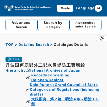
Language
JA
Guide
Advanced
Search by
Alphabetical
Index Search
Search
Category
TOP
Detailed Search
Catalogue Details
Items
丹波国何鹿郡外二郡水災堤防工費増給
Hierarchy
National Archives of Japan
Records concerning
Dajokan/Cabinet
Dajo Ruiten : Grand Council of State
Categories of Regulations (including
drafts)
太政類典・第２編・明治４年～明治１０
年