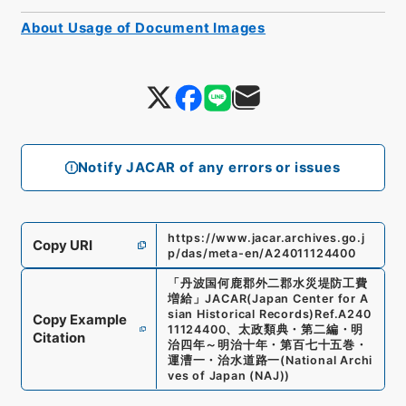
About Usage of Document Images
Notify JACAR of any errors or issues
https://www.jacar.archives.go.j
Copy URI
p/das/meta-en/A24011124400
「
丹波国何鹿郡外二郡水災堤防工費
増給
」
JACAR(Japan Center for A
sian Historical Records)
Ref.
A240
Copy Example
11124400
、
太政類典・第二編・明
Citation
治四年～明治十年・第百七十五巻・
運漕一・治水道路一
(
National Archi
ves of Japan (NAJ)
)