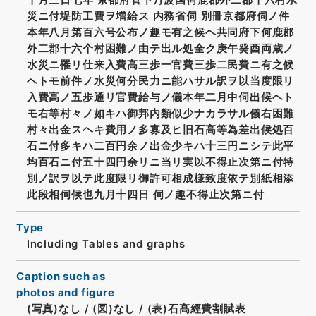
災ニ付堤防工費ヲ増給ス 内務省伺 別冊京都府伺ノ件
本年八月第百六号公布ノ趣モ有之候ヘ共同府下何鹿郡
外二郡十六个村困難ノ由テ出ル処全ク庚午癸酉両歳ノ
水災ニ罹リ仕来入費高三歩一官費三歩二民費ニ有之候
ヘトモ前件ノ水災何分民力ニ能ハサル訳ヲ以当度限リ
入費高ノ五歩通リ官費給与ノ儀本年二月中伺出候ヘト
モ右等村々ノ如キハ御邦内類似少ナカラサル儀右困難
村々出金スヘキ費用ノ多寡及ヒ旧石高等為差出候処百
石ニ付多キハ二百円余ノ出金少キハ十三円ニシテ此平
均百石ニ付五十四円余リニ当リ実以不得止次第ニ付特
別ノ訳ヲ以テ此度限リ御許可相成様致度依テ別紙相添
此段相伺候也九月十四日 伺ノ趣不得止次第ニ付
Type
Including Tables and graphs
Caption such as
photos and figure
(写真)なし
/
(図)なし
/
(表)石髙經費割賦表