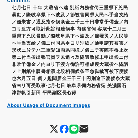
Contents
七月七日 十年 大蔵省ヘ達 別紙内務省伺三重県下兇民
暴動ノ際岐阜県下ヘ波及ノ節被害同県人民ヘ手当支給
ノ儀朱書ノ通及指令候条金三千三十円非常予備金ノ内
ヨリ渡方可取計此旨相達候事 内務省伺 客歳十二月三
重県下兇民暴動ノ際岐阜県下ヘ波及ノ節罹災ノ人民等
ヘ手当支給ノ儀ニ付同県令ヨリ別紙ノ通申請其被害ノ
形状ニ於テハ三重愛知両県同様ノ儀ニテ実際不得止次
第ニ付当省出張官員ヲ以追々及恊議致候未申出候ニ付
非常予備金ノ内ヨリ下渡方御許可相成度大蔵省ヘ恊議
ノ上別紙申牒書相添此段相伺候条至急御裁可被下度候
也六月五日 伺ノ趣聞届金三千三十円別途下渡候条大蔵
省ヨリ可受取事七月七日 岐阜県伺内務省宛 美濃国石
津郡帆引新田 平民副区長心得
About Usage of Document Images