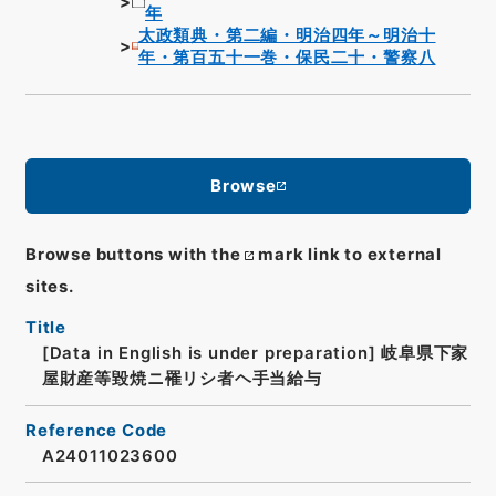
年
太政類典・第二編・明治四年～明治十
年・第百五十一巻・保民二十・警察八
Browse
Browse buttons with the
mark link to external
sites.
Title
[Data in English is under preparation]
岐阜県下家
屋財産等毀焼ニ罹リシ者ヘ手当給与
Reference Code
A24011023600