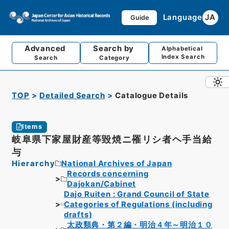
Language
JA
Guide
Advanced
Search by
Alphabetical
Index Search
Search
Category
TOP
Detailed Search
Catalogue Details
Items
岐阜県下家屋財産等毀焼ニ罹リシ者ヘ手当給
与
Hierarchy
National Archives of Japan
Records concerning
Dajokan/Cabinet
Dajo Ruiten : Grand Council of State
Categories of Regulations (including
drafts)
太政類典・第２編・明治４年～明治１０