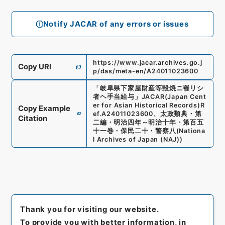
Notify JACAR of any errors or issues
https://www.jacar.archives.go.j
Copy URI
p/das/meta-en/A24011023600
「
岐阜県下家屋財産等毀焼ニ罹リシ
者ヘ手当給与
」
JACAR(Japan Cent
er for Asian Historical Records)
R
Copy Example
ef.
A24011023600
、
太政類典・第
Citation
二編・明治四年～明治十年・第百五
十一巻・保民二十・警察八
(
Nationa
l Archives of Japan (NAJ)
)
Thank you for visiting our website.
To provide you with better information, in