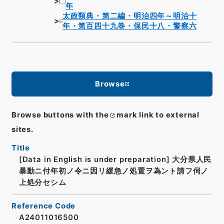
年
太政類典・第二編・明治四年～明治十
年・第百四十九巻・保民十八・警察六
Browse
Browse buttons with the
mark link to external
sites.
Title
[Data in English is under preparation]
大分県人民
暴動ニ付年初ノ令ニ因リ緩急ノ処置ヲ為ント請フ伺ノ
上処分セシム
Reference Code
A24011016500