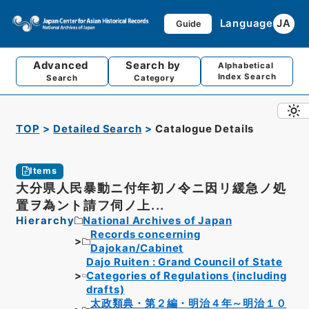
Language
JA
Guide
Advanced
Search by
Alphabetical
Index Search
Search
Category
TOP
Detailed Search
Catalogue Details
Items
大分県人民暴動ニ付年初ノ令ニ因リ緩急ノ処
置ヲ為ント請フ伺ノ上...
Hierarchy
National Archives of Japan
Records concerning
Dajokan/Cabinet
Dajo Ruiten : Grand Council of State
Categories of Regulations (including
drafts)
太政類典・第２編・明治４年～明治１０