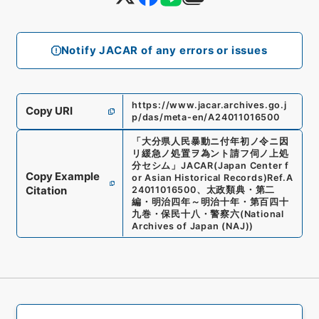
Notify JACAR of any errors or issues
https://www.jacar.archives.go.j
Copy URI
p/das/meta-en/A24011016500
「
大分県人民暴動ニ付年初ノ令ニ因
リ緩急ノ処置ヲ為ント請フ伺ノ上処
分セシム
」
JACAR(Japan Center f
Copy Example
or Asian Historical Records)
Ref.
A
Citation
24011016500
、
太政類典・第二
編・明治四年～明治十年・第百四十
九巻・保民十八・警察六
(
National
Archives of Japan (NAJ)
)