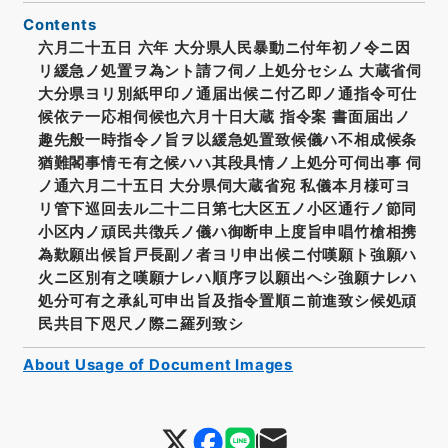
Contents
六月二十五日 六年 大分県人民暴動ニ付年初ノ令ニ因
リ緩急ノ処置ヲ為ント請フ伺ノ上処分セシム 大蔵省伺
大分県ヨリ別紙甲印ノ通届出候ニ付乙即ノ通指令可仕
候依テ一応相伺候也六月十日大蔵 指令案 書面届出ノ
趣先般一時指令ノ旨ヲ以緩急処置致候儀ハ不相成候条
猶難閣事情モ有之候ハハ其段具情ノ上処分可伺出事 伺
ノ通六月二十五日 大分県伺大蔵省宛 私儀本月様可ヨ
リ管下巡回去ル二十二日第七大区五ノ小区通行ノ節同
小区内ノ頑民共徴兵ノ儀ハ御断申上度旨申唱竹槍相携
為歎願出候旨戸長副ノ者ヨリ申出候ニ付嘆願ト強願ハ
火ニ区別有之嘆願ナレハ順序ヲ以願出ヘシ強願ナレハ
処分可有之承糺可申出旨及指令置順ニ前進致シ候処頑
民共目下咫尺ノ際ニ羅列致シ
About Usage of Document Images