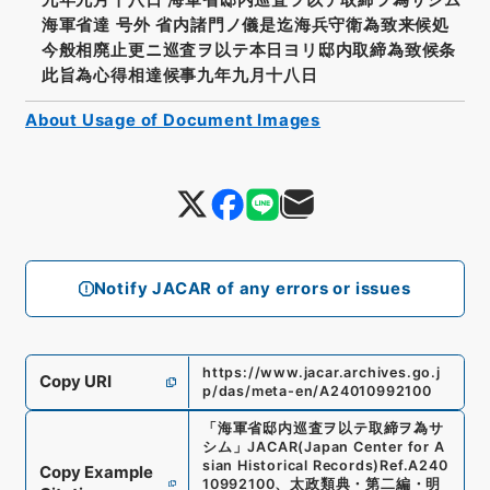
海軍省達 号外 省内諸門ノ儀是迄海兵守衛為致来候処
今般相廃止更ニ巡査ヲ以テ本日ヨリ邸内取締為致候条
此旨為心得相達候事九年九月十八日
About Usage of Document Images
Notify JACAR of any errors or issues
https://www.jacar.archives.go.j
Copy URI
p/das/meta-en/A24010992100
「
海軍省邸内巡査ヲ以テ取締ヲ為サ
シム
」
JACAR(Japan Center for A
sian Historical Records)
Ref.
A240
Copy Example
10992100
、
太政類典・第二編・明