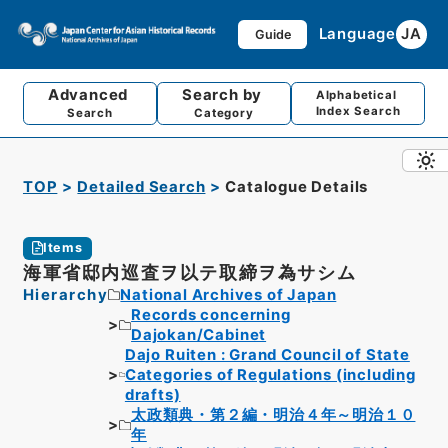
Language
JA
Guide
Advanced
Search by
Alphabetical
Index Search
Search
Category
TOP
Detailed Search
Catalogue Details
Items
海軍省邸内巡査ヲ以テ取締ヲ為サシム
Hierarchy
National Archives of Japan
Records concerning
Dajokan/Cabinet
Dajo Ruiten : Grand Council of State
Categories of Regulations (including
drafts)
太政類典・第２編・明治４年～明治１０
年