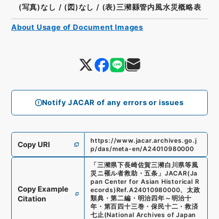
(写真)なし
/
(図)なし
/
(表)三瀦縣管内風水災概略表
About Usage of Document Images
Notify JACAR of any errors or issues
https://www.jacar.archives.go.j
Copy URI
p/das/meta-en/A24010980000
「
三瀦県下長崎佐賀三瀦白川県等風
災ニ罹ル者救助・五条
」
JACAR(Ja
pan Center for Asian Historical R
Copy Example
ecords)
Ref.
A24010980000
、
太政
Citation
類典・第二編・明治四年～明治十
年・第百四十三巻・保民十二・救済
七止
(
National Archives of Japan