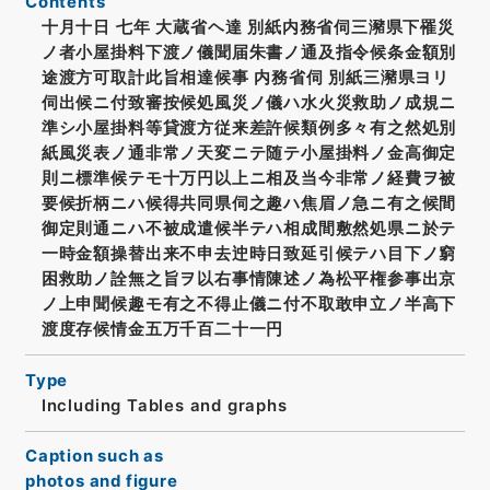
Contents
十月十日 七年 大蔵省ヘ達 別紙内務省伺三瀦県下罹災
ノ者小屋掛料下渡ノ儀聞届朱書ノ通及指令候条金額別
途渡方可取計此旨相達候事 内務省伺 別紙三瀦県ヨリ
伺出候ニ付致審按候処風災ノ儀ハ水火災救助ノ成規ニ
準シ小屋掛料等貸渡方従来差許候類例多々有之然処別
紙風災表ノ通非常ノ天変ニテ随テ小屋掛料ノ金高御定
則ニ標準候テモ十万円以上ニ相及当今非常ノ経費ヲ被
要候折柄ニハ候得共同県伺之趣ハ焦眉ノ急ニ有之候間
御定則通ニハ不被成遣候半テハ相成間敷然処県ニ於テ
一時金額操替出来不申去迚時日致延引候テハ目下ノ窮
困救助ノ詮無之旨ヲ以右事情陳述ノ為松平権参事出京
ノ上申聞候趣モ有之不得止儀ニ付不取敢申立ノ半高下
渡度存候情金五万千百二十一円
Type
Including Tables and graphs
Caption such as
photos and figure