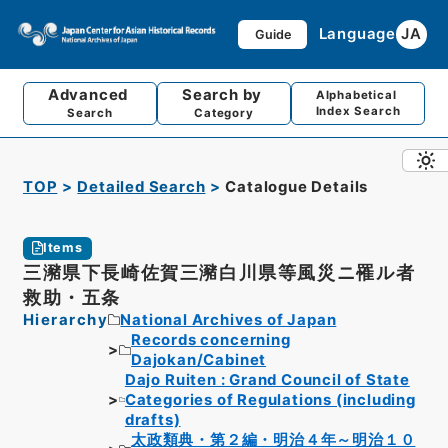
Language
JA
Guide
Advanced
Search by
Alphabetical
Index Search
Search
Category
TOP
Detailed Search
Catalogue Details
Items
三瀦県下長崎佐賀三瀦白川県等風災ニ罹ル者
救助・五条
Hierarchy
National Archives of Japan
Records concerning
Dajokan/Cabinet
Dajo Ruiten : Grand Council of State
Categories of Regulations (including
drafts)
太政類典・第２編・明治４年～明治１０