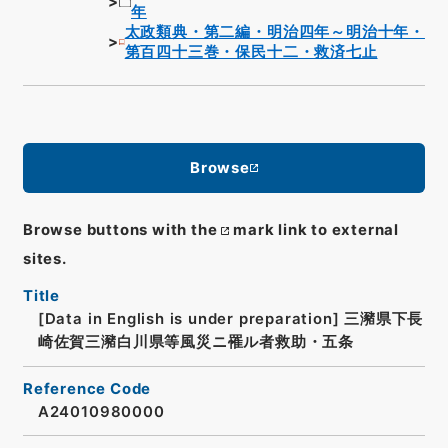
年
太政類典・第二編・明治四年～明治十年・
第百四十三巻・保民十二・救済七止
Browse
Browse buttons with the
mark link to external
sites.
Title
[Data in English is under preparation]
三瀦県下長
崎佐賀三瀦白川県等風災ニ罹ル者救助・五条
Reference Code
A24010980000