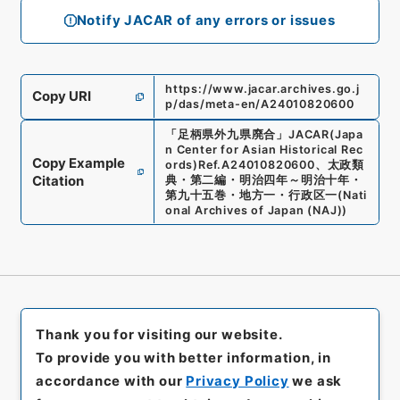
Notify JACAR of any errors or issues
https://www.jacar.archives.go.j
Copy URI
p/das/meta-en/A24010820600
「
足柄県外九県廃合
」
JACAR(Japa
n Center for Asian Historical Rec
Copy Example
ords)
Ref.
A24010820600
、
太政類
Citation
典・第二編・明治四年～明治十年・
第九十五巻・地方一・行政区一
(
Nati
onal Archives of Japan (NAJ)
)
Thank you for visiting our website.
To provide you with better information, in
accordance with our
Privacy Policy
we ask