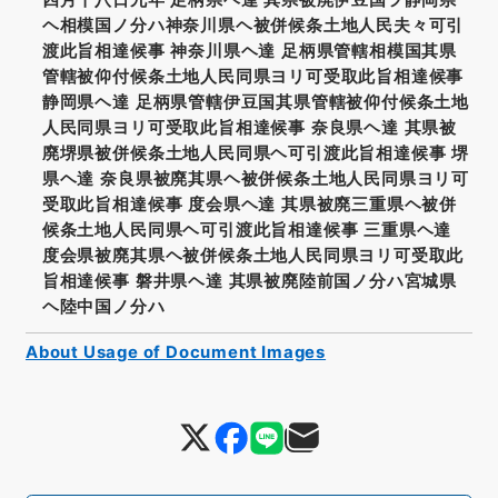
ヘ相模国ノ分ハ神奈川県ヘ被併候条土地人民夫々可引
渡此旨相達候事 神奈川県ヘ達 足柄県管轄相模国其県
管轄被仰付候条土地人民同県ヨリ可受取此旨相達候事
静岡県ヘ達 足柄県管轄伊豆国其県管轄被仰付候条土地
人民同県ヨリ可受取此旨相達候事 奈良県ヘ達 其県被
廃堺県被併候条土地人民同県ヘ可引渡此旨相達候事 堺
県ヘ達 奈良県被廃其県ヘ被併候条土地人民同県ヨリ可
受取此旨相達候事 度会県ヘ達 其県被廃三重県ヘ被併
候条土地人民同県ヘ可引渡此旨相達候事 三重県ヘ達
度会県被廃其県ヘ被併候条土地人民同県ヨリ可受取此
旨相達候事 磐井県ヘ達 其県被廃陸前国ノ分ハ宮城県
ヘ陸中国ノ分ハ
About Usage of Document Images