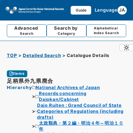
Language
JA
Guide
Advanced
Search by
Alphabetical
Index Search
Search
Category
TOP
Detailed Search
Catalogue Details
Items
足柄県外九県廃合
Hierarchy
National Archives of Japan
Records concerning
Dajokan/Cabinet
Dajo Ruiten : Grand Council of State
Categories of Regulations (including
drafts)
太政類典・第２編・明治４年～明治１０
年