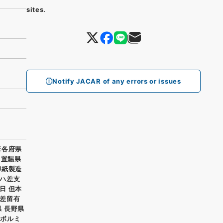
sites.
Notify JACAR of any errors or issues
妻各府県
 置賜県
卵紙製造
ハ差支
日 但本
差留有
県 長野県
、ボルミ