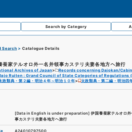
Search by
Category
A
d Search
Catalogue Details
養蚕家テルオロ外一名并領事カステリ夫妻各地方ヘ旅行
tional Archives of Japan
Records concerning Dajokan/Cabin
Dajo Ruiten : Grand Council of State Categories of Regulations (
太政類典・第２編・明治４年～明治１０年
太政類典・第二編・明治四
[Data in English is under preparation]
伊国養蚕家テルオロ外
事カステリ夫妻各地方ヘ旅行
de
A24010797500