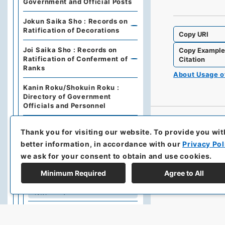
Government and Official Posts
Jokun Saika Sho : Records on
Ratification of Decorations
Copy URI
Joi Saika Sho : Records on
Copy Exampl
Ratification of Conferment of
Citation
Ranks
About Usage 
Kanin Roku/Shokuin Roku :
Directory of Government
Officials and Personnel
Dajo Ruiten : Grand Council of
Thank you for visiting our website.
To provide you wit
State Categories of
Regulations (including drafts)
better information, in accordance with our
Privacy Pol
we ask for your consent to obtain and use cookies.
Dajo Ruiten Vol.1 1867-1870
Minimum Required
Agree to All
太政類典・第２編・明治４年～
明治１０年
Dajo Ruiten Vol. 3, 1878–1879