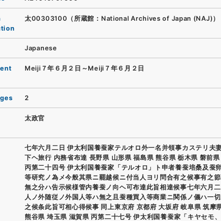
n
太00303100（所蔵館：National Archives of Japan (NAJ)）
ution
Japanese
ent
Meiji７年６月２日～Meiji７年６月２日
ages
2
太政官
七年六月二日 伊太利国養蚕家テルオロ外一名并領事カステリ夫
下ヘ旅行 内務省布達 長野県 山形県 福島県 熊谷県 栃木県 磐前県
丙第二十四号 伊太利国養蚕家「テルオロ」ト申者養蚕培桑及蚕
等研究ノ為メ今般其県ニ罷越候ニ付当人ヨリ問合有之候事有之節
無之分ハ告示候様管内養蚕ノ向ヘ可布達此旨相達候事七年六月二
人ノ外随従ノ外国人等ハ無之且蚕種買入等商業ニ関係ノ儀ハ一切
之候条此旨可相心得候事 同上東京府 京都府 大坂府 岐阜県 筑摩
熊谷県 埼玉県 滋賀県 丙第二十七号 伊太利国養蚕家「キヤセモ