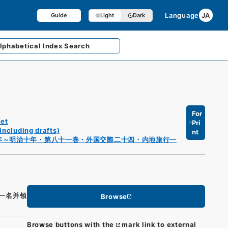
Language
JA
Guide
Light
Dark
lphabetical
Index Search
For
et
Pri
including drafts)
nt
年～明治十年・第八十一巻・外国交際二十四・内地旅行一
一名并領
Browse
Browse buttons with the
mark link to external