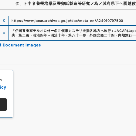
タ」ト申者養蚕培桑及蚕卵紙製造等研究ノ為メ其府県下ヘ罷越候
https://www.jacar.archives.go.jp/das/meta-en/A24010797500
e
「
伊国養蚕家テルオロ外一名并領事カステリ夫妻各地方ヘ旅行
」
JACAR(Japan
典・第二編・明治四年～明治十年・第八十一巻・外国交際二十四・内地旅行一
of Document Images
h
icy
All rights reserved/Copyright©
Japan Center for Asian Historical Record