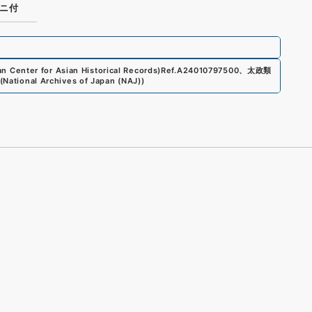
ニ付
 Center for Asian Historical Records)
Ref.
A24010797500
、
太政類
(
National Archives of Japan (NAJ)
)
s