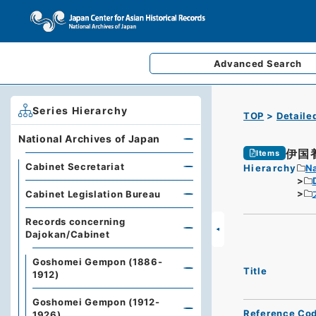
Advanced
Search
Series Hierarchy
TOP
Detaile
National Archives of Japan
伊国
Items
Cabinet Secretariat
Hierarchy
Na
Cabinet Legislation Bureau
Records concerning
Dajokan/Cabinet
Goshomei Gempon (1886-
Title
1912)
Goshomei Gempon (1912-
Reference Co
1926)