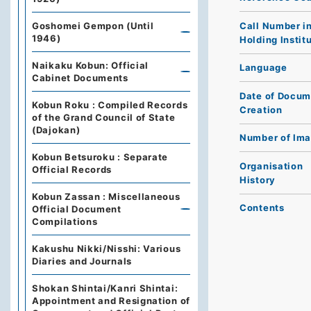
Call Number i
Goshomei Gempon (Until
1946)
Holding Instit
Naikaku Kobun: Official
Language
Cabinet Documents
Date of Docum
Kobun Roku : Compiled Records
Creation
of the Grand Council of State
(Dajokan)
Number of Im
Kobun Betsuroku : Separate
Organisation
Official Records
History
Kobun Zassan : Miscellaneous
Contents
Official Document
Compilations
Kakushu Nikki/Nisshi: Various
Diaries and Journals
Shokan Shintai/Kanri Shintai:
Appointment and Resignation of