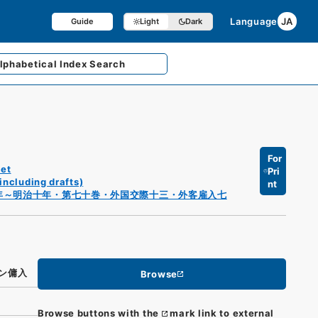
Language
JA
Guide
Light
Dark
lphabetical
Index Search
For
et
Pri
including drafts)
nt
年～明治十年・第七十巻・外国交際十三・外客雇入七
ン傭入
Browse
Browse buttons with the
mark link to external