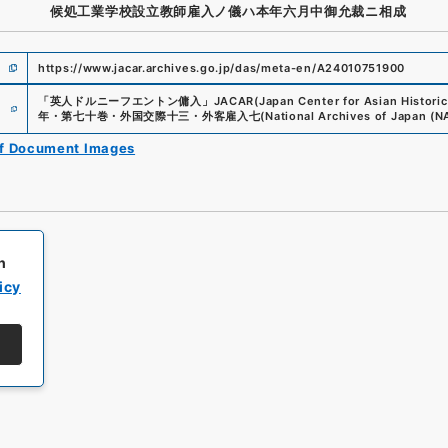
候処工業学校設立教師雇入ノ儀ハ本年六月中御允裁ニ相成
https://www.jacar.archives.go.jp/das/meta-en/A24010751900
e
「
英人ドルニーフエントン傭入
」
JACAR(Japan Center for Asian Historic
年・第七十巻・外国交際十三・外客雇入七
(
National Archives of Japan (N
of Document Images
h
icy
All rights reserved/Copyright©
Japan Center for Asian Historical Record