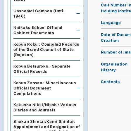
Call Number i
Holding Instit
Goshomei Gempon (Until
1946)
Language
Naikaku Kobun: Official
Cabinet Documents
Date of Docum
Creation
Kobun Roku : Compiled Records
of the Grand Council of State
Number of Im
(Dajokan)
Organisation
Kobun Betsuroku : Separate
History
Official Records
Contents
Kobun Zassan : Miscellaneous
Official Document
Compilations
Kakushu Nikki/Nisshi: Various
Diaries and Journals
Shokan Shintai/Kanri Shintai:
Appointment and Resignation of