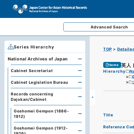
Advanced
Search
Series Hierarchy
TOP
Detaile
National Archives of Japan
英人
Items
Cabinet Secretariat
Hierarchy
Na
Cabinet Legislation Bureau
Records concerning
Dajokan/Cabinet
Goshomei Gempon (1886-
Title
1912)
Reference Co
Goshomei Gempon (1912-
1926)