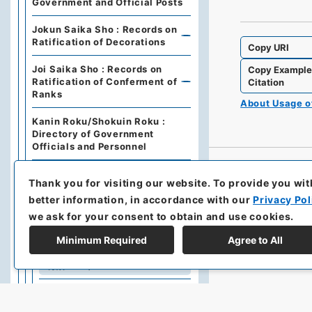
Government and Official Posts
Jokun Saika Sho : Records on
Ratification of Decorations
Copy URI
Joi Saika Sho : Records on
Copy Exampl
Ratification of Conferment of
Citation
Ranks
About Usage 
Kanin Roku/Shokuin Roku :
Directory of Government
Officials and Personnel
Dajo Ruiten : Grand Council of
Thank you for visiting our website.
To provide you wit
State Categories of
Regulations (including drafts)
better information, in accordance with our
Privacy Pol
we ask for your consent to obtain and use cookies.
Dajo Ruiten Vol.1 1867-1870
Minimum Required
Agree to All
太政類典・第２編・明治４年～
明治１０年
Dajo Ruiten Vol. 3, 1878–1879