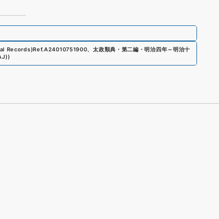
al Records)
Ref.
A24010751900
、
太政類典・第二編・明治四年～明治十
AJ)
)
s