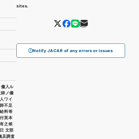
sites.
Notify JACAR of any errors or issues
ヲ傭入ル
教師ノ儀
人ワイ
師不足
給料等
付英本
有之候
日 文部
儀及調査