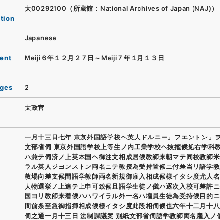
n
太00292100（所蔵館：National Archives of Japan (NAJ)）
ution
Japanese
ent
Meiji６年１２月２７日～Meiji７年１月１３日
ages
2
太政官
一月十三日七年 東京外国語学校ヘ英人ドルニー」フエントン」
文部省伺 東京外国語学校上等生ノ内工業学校ヘ抜擢候処右学科
ハ兼テ伺済ノ上英本国ヘ御注文相成居候教師来朝マテ同校教師米
ラル英人ジヨンストン両名ニテ教授為受持置候ニ付差当リ語学教
教場向差支候間語学教師両名新規御雇入相成候様イタシ度尤人名
人物選挙ノ上追テ上申可致候且語学生徒ノ儀ハ逐次入校可差許ニ
国ヨリ教師来着候ハハワイラル外一名ハ増員生徒為受持候目的ニ
間前条至急御指揮相成候様イタシ度此段相伺候也六年十二月十八
伺之通一月十三日 法制課議案 別紙文部省伺語学教師両名雇入ノ