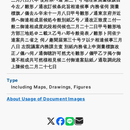
今左ノ雛形ノ通改訂候条此旨相達候事 内務省伺 測量
標旗ノ儀去ル辛未十一月八日甲号雛形ノ通東京府并近
県ヘ御達相成居候処今般別紙乙号ノ通改正致度ニ付一
般ニ御達相成度此段相伺候也二月二十二日甲号雛形地
方部三地処＠ニ載ス乙号ハ即今般発表ノ雛形ト同依テ
達案共ニ省之 伺ノ趣聞届第三十号ヲ以テ相達候事三月
八日 左院議案内務課主査 別紙内務省上申測量標旗改
正ノ儀ハ伺ノ通御聴許可然尤モ雛形ノ儀甲乙ヲ掲ケ御
達不相成共可然様相見候ニ付御達案貼紙ノ通取調此段
上陳候也二月二十七日
Type
Including Maps, Drawings, Figures
About Usage of Document Images