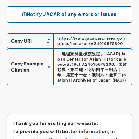
Notify JACAR of any errors or issues
https://www.jacar.archives.go.j
Copy URI
p/das/meta-en/A24010675300
「
地理寮測量標旗改定
」
JACAR(Ja
pan Center for Asian Historical R
Copy Example
ecords)
Ref.
A24010675300
、
太政
Citation
類典・第二編・明治四年～明治十
年・第五十一巻・儀制六・徽章二
(
N
ational Archives of Japan (NAJ)
)
Thank you for visiting our website.
To provide you with better information, in