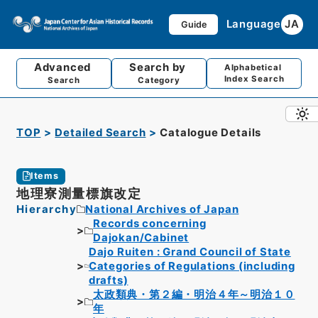
Language
JA
Guide
Advanced
Search by
Alphabetical
Index Search
Search
Category
TOP
Detailed Search
Catalogue Details
Items
地理寮測量標旗改定
Hierarchy
National Archives of Japan
Records concerning
Dajokan/Cabinet
Dajo Ruiten : Grand Council of State
Categories of Regulations (including
drafts)
太政類典・第２編・明治４年～明治１０
年