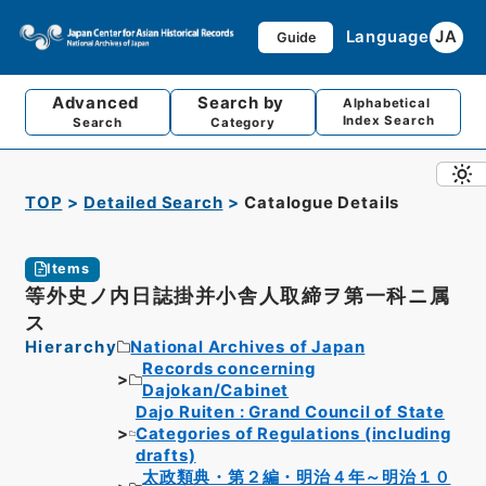
Language
JA
Guide
Advanced
Search by
Alphabetical
Index Search
Search
Category
TOP
Detailed Search
Catalogue Details
Items
等外史ノ内日誌掛并小舎人取締ヲ第一科ニ属
ス
Hierarchy
National Archives of Japan
Records concerning
Dajokan/Cabinet
Dajo Ruiten : Grand Council of State
Categories of Regulations (including
drafts)
太政類典・第２編・明治４年～明治１０