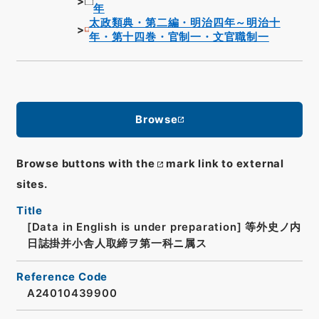
年
太政類典・第二編・明治四年～明治十
年・第十四巻・官制一・文官職制一
Browse
Browse buttons with the
mark link to external
sites.
Title
[Data in English is under preparation]
等外史ノ内
日誌掛并小舎人取締ヲ第一科ニ属ス
Reference Code
A24010439900