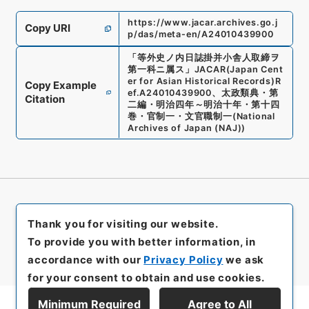
https://www.jacar.archives.go.j
Copy URI
p/das/meta-en/A24010439900
「
等外史ノ内日誌掛并小舎人取締ヲ
第一科ニ属ス
」
JACAR(Japan Cent
er for Asian Historical Records)
R
Copy Example
ef.
A24010439900
、
太政類典・第
Citation
二編・明治四年～明治十年・第十四
巻・官制一・文官職制一
(
National
Archives of Japan (NAJ)
)
Thank you for visiting our website.
To provide you with better information, in
accordance with our
Privacy Policy
we ask
for your consent to obtain and use cookies.
Minimum Required
Agree to All