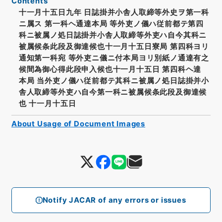
Contents
十一月十五日九年 日誌掛并小舎人取締等外史ヲ第一科
ニ属ス 第一科ヘ通達本局 等外吏ノ儀ハ従前都テ第四
科ニ被属ノ処日誌掛并小舎人取締等外吏ハ自今其科ニ
被属候条此段及御達候也十一月十五日寮局 第四科ヨリ
通知第一科宛 等外吏ニ儀ニ付本局ヨリ別紙ノ通達有之
候間為御心得此段申入候也十一月十五日 第四科ヘ達
本局 当外吏ノ儀ハ従前都テ其科ニ被属ノ処日誌掛并小
舎人取締等外吏ハ自今第一科ニ被属候条此段及御達候
也 十一月十五日
About Usage of Document Images
Notify JACAR of any errors or issues