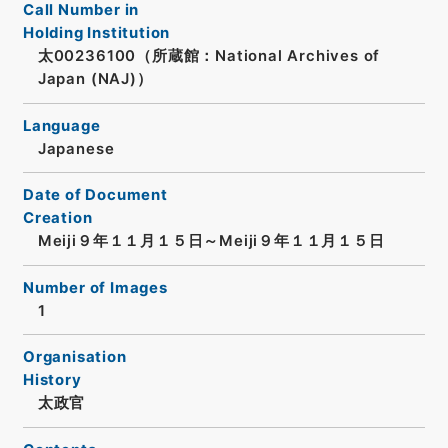
Call Number in
Holding Institution
太00236100（所蔵館：National Archives of
Japan (NAJ)）
Language
Japanese
Date of Document
Creation
Meiji９年１１月１５日～Meiji９年１１月１５日
Number of Images
1
Organisation
History
太政官