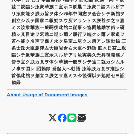
茲ニ親臨シ汝衆華族ニ宣示ス朕曩ニ汝衆ニ諭スル所ア
リ汝衆能ク朕カ旨ヲ体シ昨年中同志ヲ会合シテ新館ヲ
創立シ以テ国家ニ報効スウ所アラントス朕甚タ之ヲ嘉
ミス汝衆華族一般嗣後此館ニ従事シ協同勉励学術ヲ研
精シ其目途ヲ宏遠ニ期シ爾ノ履行ヲ端クシ爾ノ家道ヲ
斉ヘ能ク名声ヲ保チ永ク皇室ニ尽クス所アレ詔勅録 三
条太政大臣島津左大臣岩倉右大臣ヘ勅語 朕木日茲ニ親
臨シテ衆華族ニ宣示スル所アリ汝実美久光具視職務ノ
傍ラ宜ク朕カ意ヲ体シ華族一般ヲシテ途ニ就カシムル
ノ事ヲ図レ 詔勅録 発起人ヘ勅語 汝等朕カ意ヲ推拡シ
首倡此館ヲ創立ス朕之ヲ嘉ミス今後彌以テ勉励セヨ詔
勅録
About Usage of Document Images