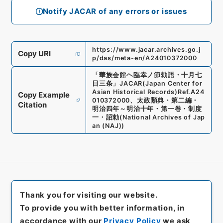
Notify JACAR of any errors or issues
https://www.jacar.archives.go.j
Copy URI
p/das/meta-en/A24010372000
「
華族会館ヘ臨幸ノ節勅語・十月七
日三条
」
JACAR(Japan Center for
Asian Historical Records)
Ref.
A24
Copy Example
010372000
、
太政類典・第二編・
Citation
明治四年～明治十年・第一巻・制度
一・詔勅
(
National Archives of Jap
an (NAJ)
)
Thank you for visiting our website.
To provide you with better information, in
accordance with our
Privacy Policy
we ask