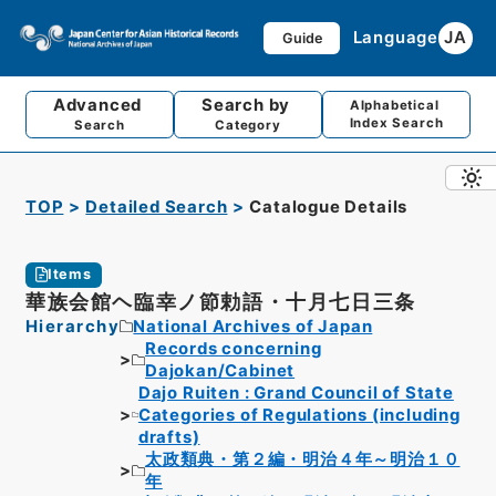
Language
JA
Guide
Advanced
Search by
Alphabetical
Index Search
Search
Category
TOP
Detailed Search
Catalogue Details
Items
華族会館ヘ臨幸ノ節勅語・十月七日三条
Hierarchy
National Archives of Japan
Records concerning
Dajokan/Cabinet
Dajo Ruiten : Grand Council of State
Categories of Regulations (including
drafts)
太政類典・第２編・明治４年～明治１０
年