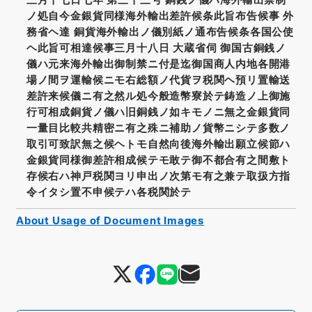
ノ処自今金銀貨同様海外輸出差許候条此旨布告候事 外
務省ヘ達 銅貨海外輸出ノ儀別紙ノ通布告候条各国公使
ヘ此旨可相達候事三月十八日 大蔵省伺 御国古銅銭ノ
儀ハ元来海外輸出御制禁ニ付是迄御国商人内地各開港
場ノ間ヲ運輸候ニモ右総額ノ代貨ヲ税関ヘ預リ置輸送
差許来候儀ニ有之然ル処今般造幣寮於テ鋳造ノ上御施
行可相成銅貨ノ儀ハ旧銅銭ノ如キモノニ無之金銀貨同
一量目比較共精密ニ有之殊ニ補助ノ貨幣ニシテ多数ノ
取引可致訳無之候ヘトモ自然向後海外輸出願立候節ハ
金銀貨同様御差許相成候テモ敢テ御不都合有之間敷ト
存候右ハ神戸税関ヨリ申出ノ次第モ有之兼テ取扱方指
令イタシ置不申候テハ各税関於テ
About Usage of Document Images