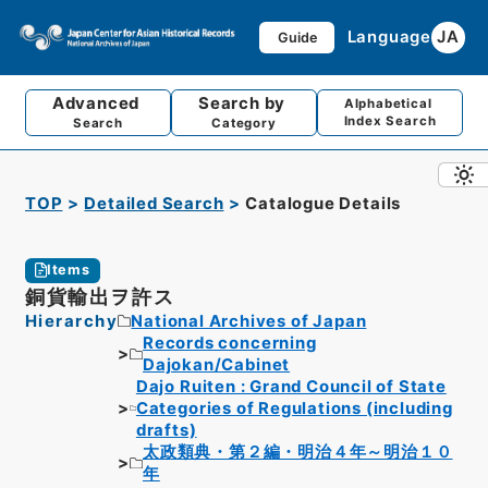
Language
JA
Guide
Advanced
Search by
Alphabetical
Index Search
Search
Category
TOP
Detailed Search
Catalogue Details
Items
銅貨輸出ヲ許ス
Hierarchy
National Archives of Japan
Records concerning
Dajokan/Cabinet
Dajo Ruiten : Grand Council of State
Categories of Regulations (including
drafts)
太政類典・第２編・明治４年～明治１０
年