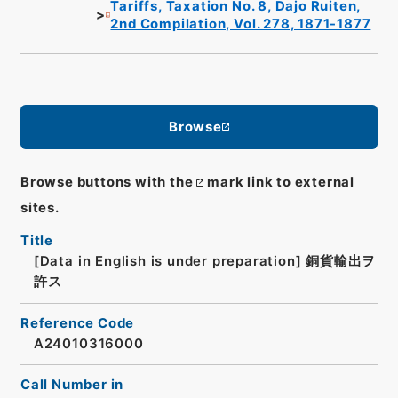
Tariffs, Taxation No. 8, Dajo Ruiten,
2nd Compilation, Vol. 278, 1871-1877
Browse
Browse buttons with the
mark link to external
sites.
Title
[Data in English is under preparation]
銅貨輸出ヲ
許ス
Reference Code
A24010316000
Call Number in