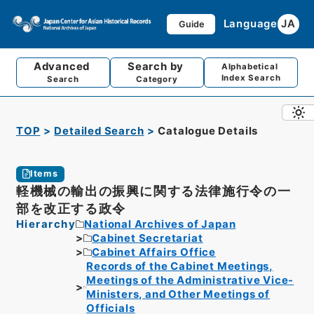
Language
JA
Guide
Advanced
Search by
Alphabetical
Index Search
Search
Category
TOP
Detailed Search
Catalogue Details
Items
軽機械の輸出の振興に関する法律施行令の一
部を改正する政令
Hierarchy
National Archives of Japan
Cabinet Secretariat
Cabinet Affairs Office
Records of the Cabinet Meetings,
Meetings of the Administrative Vice-
Ministers, and Other Meetings of
Officials