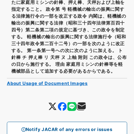
たに家庭用ミシンの針棒、押え棒、天秤および上軸を
指定すること。 政令第 号 軽機械の輸出の振興に関す
る法律施行令の一部を改正する政令 内閣は、軽機械の
輸出の振興に関する法律（昭和三十四年法律第百四十
四号）第二条第二項の規定に基づき、この政令を制定
する。 軽機械の輸出の振興に関する法律施行令（昭和
三十四年政令第二百十二号）の一部を次のように改正
する。 第一条第一号への次に次のように加える。 ト
針棒 チ 押え棒 リ 天秤 ヌ 上軸 附則 この政令は、公布
の日から施行する。 理由 家庭用ミシンの針棒等を軽
機械部品として追加する必要があるからである。
About Usage of Document Images
Notify JACAR of any errors or issues