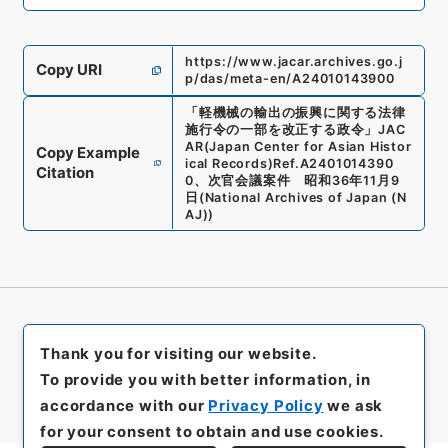
https://www.jacar.archives.go.j
Copy URI
p/das/meta-en/A24010143900
「
軽機械の輸出の振興に関する法律
施行令の一部を改正する政令
」
JAC
AR(Japan Center for Asian Histor
Copy Example
ical Records)
Ref.
A2401014390
Citation
0
、
次官会議案件 昭和36年11月9
日
(
National Archives of Japan (N
AJ)
)
Thank you for visiting our website.
To provide you with better information, in
accordance with our
Privacy Policy
we ask
for your consent to obtain and use cookies.