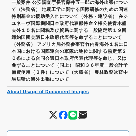
一般案件 公安調査庁長官藤井五一郎の海外出張につい
て（法務省） 地震工学に関する国際研修のための国連
特別基金の援助受入れについて（外務・建設省） 在ジ
ユネーヴ国際機関日本政府代表部特命全権公使青木盛
夫外１５名に関税及び貿易に関する一般協定第１９回
締約国団会議日本政府代表等を命ずることについて
（外務省） アメリカ局外務参事官竹内春海外１名に日
本国における国際連合の軍隊の地位に関する協定第２
０条による合同会議日本政府代表代理等を命じ、又は
免ずることについて（同上） 昭和３６年度一般会計予
備費使用（３件）について（大蔵省） 農林政務次官中
馬辰猪の海外出張について
About Usage of Document Images