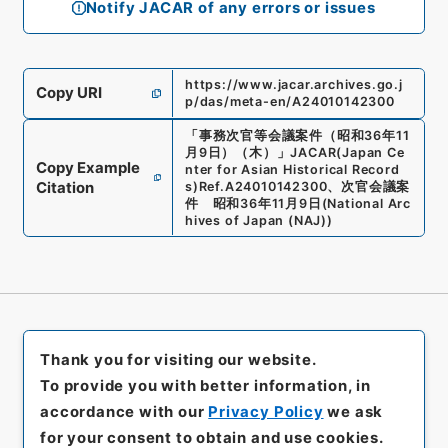
Notify JACAR of any errors or issues
https://www.jacar.archives.go.j
Copy URI
p/das/meta-en/A24010142300
「
事務次官等会議案件（昭和36年11
月9日）（木）
」
JACAR(Japan Ce
Copy Example
nter for Asian Historical Record
Citation
s)
Ref.
A24010142300
、
次官会議案
件 昭和36年11月9日
(
National Arc
hives of Japan (NAJ)
)
Thank you for visiting our website.
To provide you with better information, in
accordance with our
Privacy Policy
we ask
for your consent to obtain and use cookies.