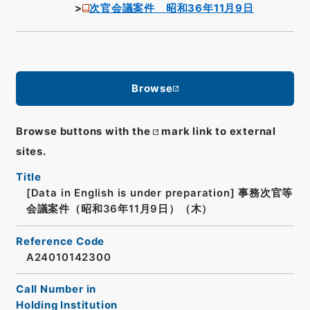
次官会議案件 昭和36年11月9日
Browse
Browse buttons with the
mark link to external
sites.
Title
[Data in English is under preparation]
事務次官等
会議案件（昭和36年11月9日）（木）
Reference Code
A24010142300
Call Number in
Holding Institution