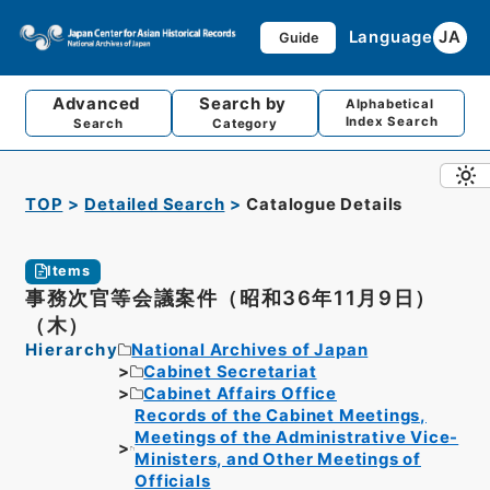
Language
JA
Guide
Advanced
Search by
Alphabetical
Index Search
Search
Category
TOP
Detailed Search
Catalogue Details
Items
事務次官等会議案件（昭和36年11月9日）
（木）
Hierarchy
National Archives of Japan
Cabinet Secretariat
Cabinet Affairs Office
Records of the Cabinet Meetings,
Meetings of the Administrative Vice-
Ministers, and Other Meetings of
Officials