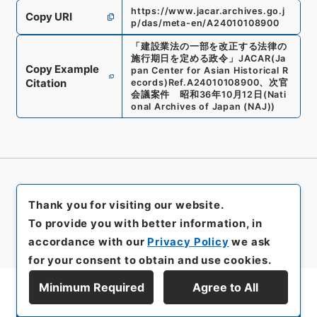
https://www.jacar.archives.go.j
Copy URI
p/das/meta-en/A24010108900
「
建設業法の一部を改正する法律の
施行期日を定める政令
」
JACAR(Ja
Copy Example
pan Center for Asian Historical R
Citation
ecords)
Ref.
A24010108900
、
次官
会議案件 昭和36年10月12日
(
Nati
onal Archives of Japan (NAJ)
)
Thank you for visiting our website.
To provide you with better information, in
accordance with our
Privacy Policy
we ask
for your consent to obtain and use cookies.
Minimum Required
Agree to All
Display Series Hierarchy