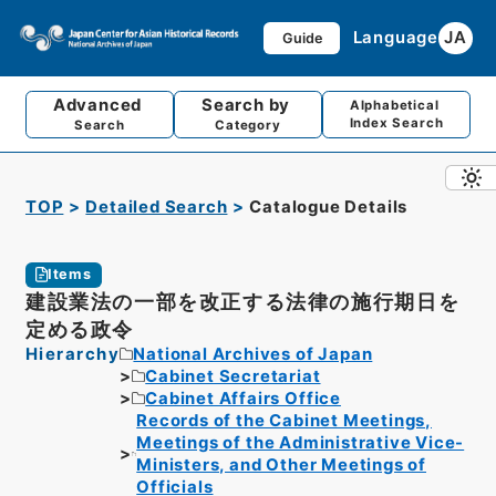
Language
JA
Guide
Advanced
Search by
Alphabetical
Index Search
Search
Category
TOP
Detailed Search
Catalogue Details
Items
建設業法の一部を改正する法律の施行期日を
定める政令
Hierarchy
National Archives of Japan
Cabinet Secretariat
Cabinet Affairs Office
Records of the Cabinet Meetings,
Meetings of the Administrative Vice-
Ministers, and Other Meetings of
Officials