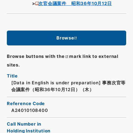
次官会議案件 昭和36年10月12日
Browse
Browse buttons with the
mark link to external
sites.
Title
[Data in English is under preparation]
事務次官等
会議案件（昭和36年10月12日）（木）
Reference Code
A24010108400
Call Number in
Holding Institution