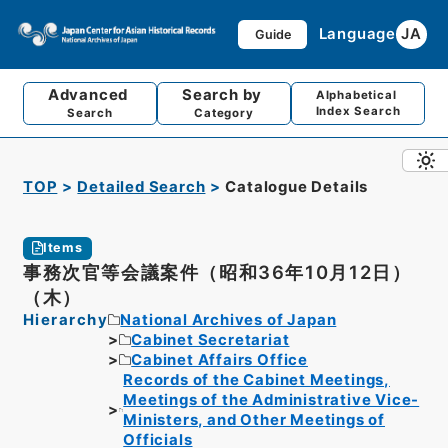
Language
JA
Guide
Advanced
Search by
Alphabetical
Index Search
Search
Category
TOP
Detailed Search
Catalogue Details
Items
事務次官等会議案件（昭和36年10月12日）
（木）
Hierarchy
National Archives of Japan
Cabinet Secretariat
Cabinet Affairs Office
Records of the Cabinet Meetings,
Meetings of the Administrative Vice-
Ministers, and Other Meetings of
Officials