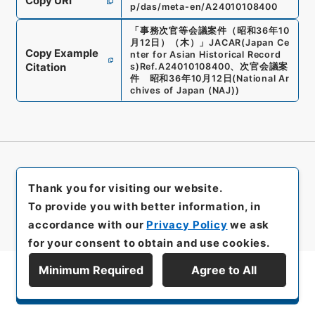
Copy URI
p/das/meta-en/A24010108400
「
事務次官等会議案件（昭和36年10
月12日）（木）
」
JACAR(Japan Ce
Copy Example
nter for Asian Historical Record
Citation
s)
Ref.
A24010108400
、
次官会議案
件 昭和36年10月12日
(
National Ar
chives of Japan (NAJ)
)
Thank you for visiting our website.
To provide you with better information, in
accordance with our
Privacy Policy
we ask
for your consent to obtain and use cookies.
Minimum Required
Agree to All
Display Series Hierarchy