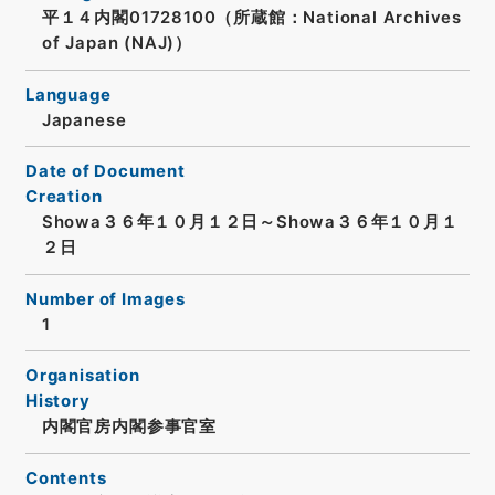
平１４内閣01728100（所蔵館：National Archives
of Japan (NAJ)）
Language
Japanese
Date of Document
Creation
Showa３６年１０月１２日～Showa３６年１０月１
２日
Number of Images
1
Organisation
History
内閣官房内閣参事官室
Contents