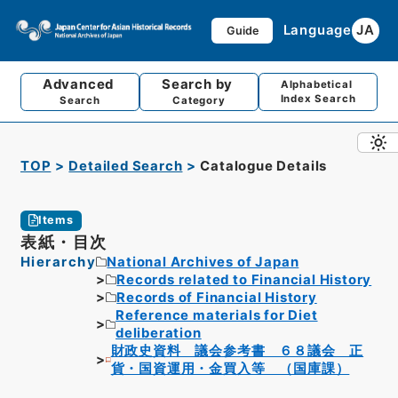
Language
JA
Guide
Advanced
Search by
Alphabetical
Index Search
Search
Category
TOP
Detailed Search
Catalogue Details
Items
表紙・目次
Hierarchy
National Archives of Japan
Records related to Financial History
Records of Financial History
Reference materials for Diet
deliberation
財政史資料 議会参考書 ６８議会 正
貨・国資運用・金買入等 （国庫課）