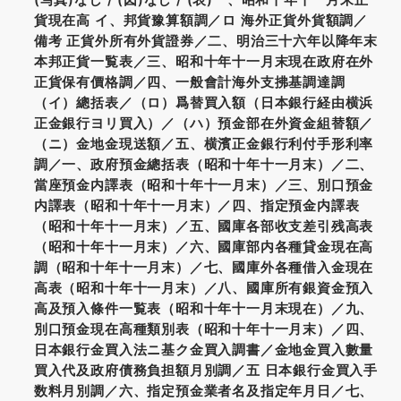
貨現在高 イ、邦貨豫算額調／ロ 海外正貨外貨額調／
備考 正貨外所有外貨證券／二、明治三十六年以降年末
本邦正貨一覧表／三、昭和十年十一月末現在政府在外
正貨保有價格調／四、一般會計海外支拂基調達調
（イ）總括表／（ロ）爲替買入額（日本銀行経由横浜
正金銀行ヨリ買入）／（ハ）預金部在外資金組替額／
（ニ）金地金現送額／五、横濱正金銀行利付手形利率
調／一、政府預金總括表（昭和十年十一月末）／二、
當座預金内譯表（昭和十年十一月末）／三、別口預金
内譯表（昭和十年十一月末）／四、指定預金内譯表
（昭和十年十一月末）／五、國庫各部收支差引残高表
（昭和十年十一月末）／六、國庫部内各種貸金現在高
調（昭和十年十一月末）／七、國庫外各種借入金現在
高表（昭和十年十一月末）／八、國庫所有銀資金預入
高及預入條件一覧表（昭和十年十一月末現在）／九、
別口預金現在高種類別表（昭和十年十一月末）／四、
日本銀行金買入法ニ基ク金買入調書／金地金買入數量
買入代及政府債務負担額月別調／五 日本銀行金買入手
数料月別調／六、指定預金業者名及指定年月日／七、