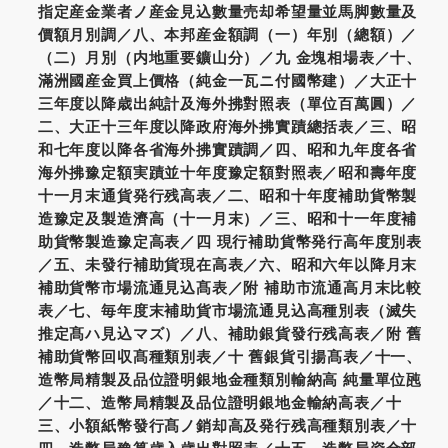
指定産金業者ノ産金見込數量売却希望量並馬脚數量及
價額月別調／八、本邦産金額調（一）年別（總額）／
（二）月別（内地重要鑛山分）／九 金塊相場表／十、
滿洲國産金買上價格（純金一瓦ニ付國幣建）／大正十
三年度以降歳出純計及海外拂對照表（單位百萬圓）／
二、大正十三年度以降政府海外拂實蹟總括表／三、昭
和七年度以降各省海外拂實蹟調／四、昭和九年度各省
海外拂豫定額実蹟並十年度豫定額對照表／昭和壽年度
十一月末通貨発行残高表／二、昭和十年度補助貨幣製
造豫定及製造濟高（十一月末）／三、昭和十一年度補
助貨幣製造豫定高表／四 現行補助貨幣発行高年度別表
／五、未發行補助貨現在高表／六、昭和六年以降月末
補助貨幣市場流通見込髙表／附 補助市流通高月末比較
表／七、毎年度末補助貨市場流通見込高種別表（滅失
推定髙ハ見込マズ）／八、補助銀貨發行残高表／附 舊
補助貨幣回収髙種類別表／十 舊銀貨引揚髙表／十一、
造幣局精製及品位證明銀地金種類別輸納高 純量單位瓲
／十二、造幣局精製及品位證明銀地金輸納高表／十
三、小額紙幣發行髙ノ銷却高及発行残高種類別表／十