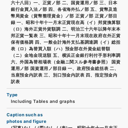
六十八回）一、正貨ノ部 二、国資運用ノ部 三、日本
銀行金買入法ノ部 四、各省海外払ノ部 五、貨幣及造
幣局資金（貨幣整理資金）ノ部 正貨ノ部 正貨ノ部目
録 一、昭和十年十一月末正貨現在高（イ）邦貨換算額
（ロ）海外正貨外貨額調 二、明治三十六年以降年末本
邦正貨一覧表 三、昭和十年十一月末現在政府在外正貨
保有価格調 四、一般会計海外支払基調達調（イ）総括
表（ロ）為替買入額（ハ）預金部在外資金組替額
（ニ）金地金現送額 五、横浜正金銀行利付手形利率調
六、外国為替相場表（金融ニ関スル参考書参照） 国資
運用ノ部 国資運用ノ部目録 一、政府預金総括表 二、
当座預金内訳表 三、別口預金内訳表 四、指定預金内
訳表
Type
Including Tables and graphs
Caption such as
photos and figure
(写真)なし
/
(図)なし
/
(表)一、昭和十年十一月末正