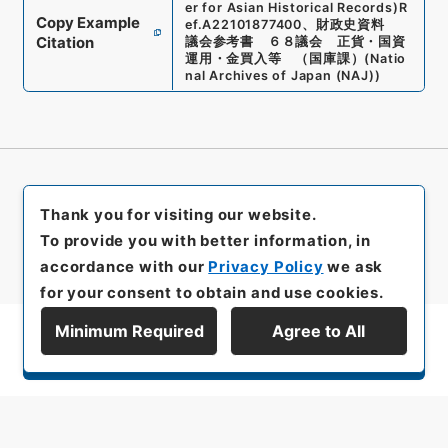
er for Asian Historical Records)
R
Copy Example
ef.
A22101877400
、
財政史資料
Citation
議会参考書 ６８議会 正貨・国資
運用・金買入等 （国庫課）
(
Natio
nal Archives of Japan (NAJ)
)
Thank you for visiting our website.
To provide you with better information, in
accordance with our
Privacy Policy
we ask
for your consent to obtain and use cookies.
Minimum Required
Agree to All
Display Series Hierarchy
All rights reserved/Copyright©
Japan Center for Asian Historical Records