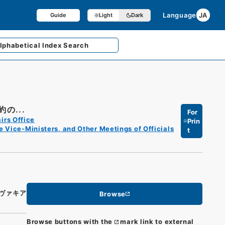
Language
JA
Guide
Light
Dark
lphabetical
Index Search
の...
For
irs Office
Prin
e Vice-Ministers, and Other Meetings of Officials
t
ヴァキア
Browse
Browse buttons with the
mark link to external