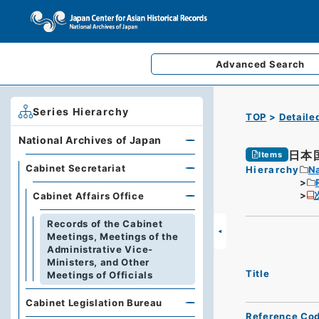
Advanced
Search
Series Hierarchy
TOP
Detaile
National Archives of Japan
日本
Items
Cabinet Secretariat
Hierarchy
Na
Cabinet Affairs Office
Records of the Cabinet
Meetings, Meetings of the
Administrative Vice-
Ministers, and Other
Title
Meetings of Officials
Cabinet Legislation Bureau
Reference Co