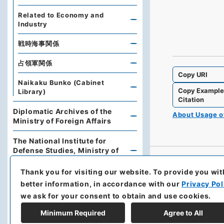
Related to Economy and
Industry
戦時海事関係
占領軍関係
Copy URI
Naikaku Bunko (Cabinet
Copy Exampl
Library)
Citation
Diplomatic Archives of the
About Usage 
Ministry of Foreign Affairs
The National Institute for
Defense Studies, Ministry of
Defense
Thank you for visiting our website.
To provide you wit
University of the Ryukyus
better information, in accordance with our
Privacy Pol
Library
we ask for your consent to obtain and use cookies.
Hokkaido Prefectural Library
Minimum Required
Agree to All