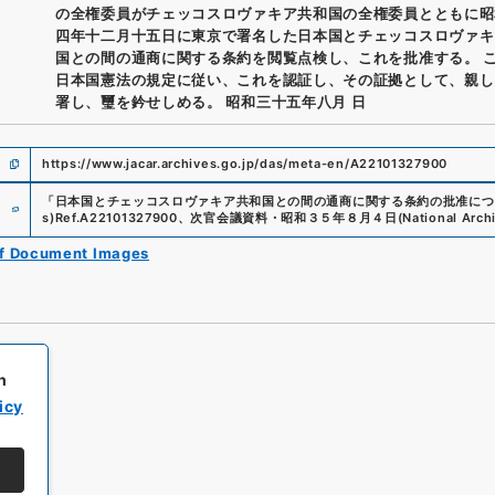
の全権委員がチェッコスロヴァキア共和国の全権委員とともに昭
四年十二月十五日に東京で署名した日本国とチェッコスロヴァキ
国との間の通商に関する条約を閲覧点検し、これを批准する。 
日本国憲法の規定に従い、これを認証し、その証拠として、親し
署し、璽を鈐せしめる。 昭和三十五年八月 日
https://www.jacar.archives.go.jp/das/meta-en/A22101327900
e
「
日本国とチェッコスロヴァキア共和国との間の通商に関する条約の批准につ
s)
Ref.
A22101327900
、
次官会議資料・昭和３５年８月４日
(
National Arch
of Document Images
h
icy