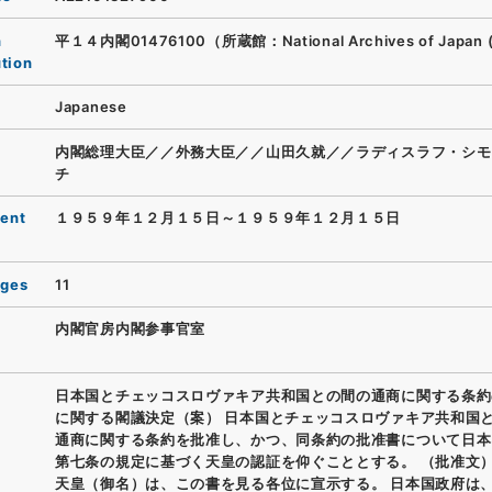
n
平１４内閣01476100（所蔵館：National Archives of Japan 
ution
Japanese
内閣総理大臣／／外務大臣／／山田久就／／ラディスラフ・シモ
チ
ent
１９５９年１２月１５日～１９５９年１２月１５日
ages
11
内閣官房内閣参事官室
日本国とチェッコスロヴァキア共和国との間の通商に関する条約
に関する閣議決定（案） 日本国とチェッコスロヴァキア共和国
通商に関する条約を批准し、かつ、同条約の批准書について日本
第七条の規定に基づく天皇の認証を仰ぐこととする。 （批准文）
天皇（御名）は、この書を見る各位に宣示する。 日本国政府は