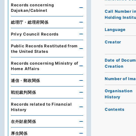
Records concerning
Dajokan/Cabinet
Call Number i
Holding Instit
総理庁・総理府関係
Language
Privy Council Records
Creator
Public Records Restituted from
the United States
Date of Docum
Records concerning Ministry of
Creation
Home Affairs
Number of Im
逓信・郵政関係
Organisation
戦犯裁判関係
History
Records related to Financial
Contents
History
在外財産関係
厚生関係