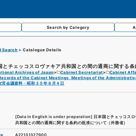
Search by
Category
A
d Search
Catalogue Details
国とチェッコスロヴァキア共和国との間の通商に関する条約
tional Archives of Japan
Cabinet Secretariat
Cabinet Affa
Records of the Cabinet Meetings, Meetings of the Administrativ
次官会議資料・昭和３５年８月４日
[Data in English is under preparation]
日本国とチェッコスロ
共和国との間の通商に関する条約の批准について（外務省）
de
A22101327900