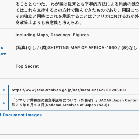
ることとなつた。 わが国は従来とも平和的方法による民族の独
てはこれを支持するとの方針で臨んできたものであり、同国につ
その独立と同時にこれを承認することはアフリカにおけるわが外
商政策上よりも有意義と考えられ、
Including Maps, Drawings, Figures
as
(写真)なし
/
(図)SHIFTING MAP OF AFRICA-1960
/
(表)なし
ure
Top Secret
https://www.jacar.archives.go.jp/das/meta-en/A22101286300
e
「
ソマリア共和国の独立承認等について（外務省）
」
JACAR(Japan Center f
和３５年６月１３日
(
National Archives of Japan (NAJ)
)
of Document Images