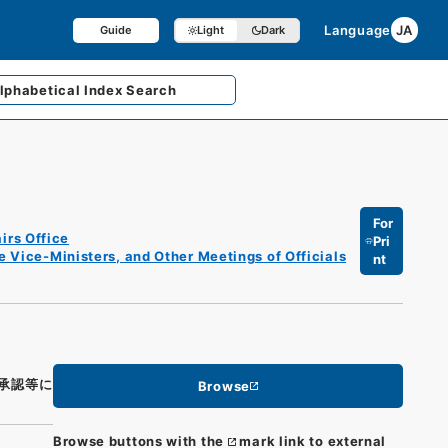
Language
JA
Guide
Light
Dark
lphabetical
Index Search
For
irs Office
Pri
e Vice-Ministers, and Other Meetings of Officials
nt
承認等に
Browse
Browse buttons with the
mark link to external