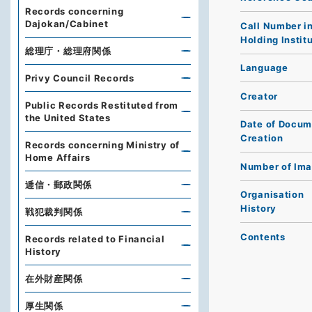
Records concerning
Dajokan/Cabinet
Call Number i
Holding Instit
総理庁・総理府関係
Language
Privy Council Records
Creator
Public Records Restituted from
the United States
Date of Docum
Creation
Records concerning Ministry of
Home Affairs
Number of Im
逓信・郵政関係
Organisation
History
戦犯裁判関係
Contents
Records related to Financial
History
在外財産関係
厚生関係