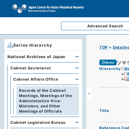
Advanced
Search
Series Hierarchy
TOP
Detaile
National Archives of Japan
ソマ
Items
Cabinet Secretariat
Hierarchy
Na
Cabinet Affairs Office
Records of the Cabinet
Meetings, Meetings of the
Administrative Vice-
Ministers, and Other
Title
Meetings of Officials
Cabinet Legislation Bureau
Reference Co