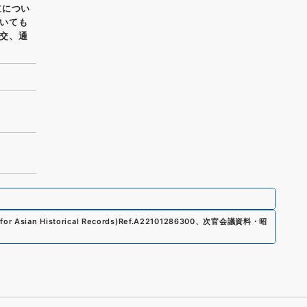
立につい
いても
交、通
or Asian Historical Records)
Ref.
A22101286300
、
次官会議資料・昭