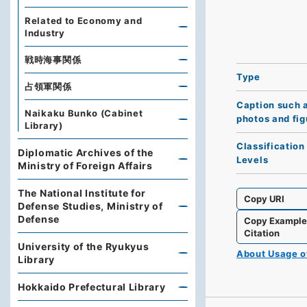
Related to Economy and
Industry
戦時海事関係
Type
占領軍関係
Caption such 
Naikaku Bunko (Cabinet
photos and fig
Library)
Classification
Diplomatic Archives of the
Levels
Ministry of Foreign Affairs
The National Institute for
Copy URI
Defense Studies, Ministry of
Defense
Copy Exampl
Citation
University of the Ryukyus
About Usage 
Library
Hokkaido Prefectural Library