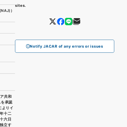
sites.
(NAJ)）
Notify JACAR of any errors or issues
リア共和
れを承認
によりイ
年十二
十六日
独立す