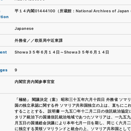
n
平１４内閣01444100（所蔵館：National Archives of Japan 
ution
Japanese
外務省／／欧亜局中近東課
ent
Showa３５年６月１４日～Showa３５年６月１４日
ages
9
内閣官房内閣参事官室
「極秘」 閣議決定（案） 昭和三十五年六月十四日 外務省 ソマ
国の独立承認に関する件 ソマリア共和国独立の上は、直ちにこ
することとする。 説明書 一九五〇年十二月二日の信託統治協定
タリア統治下の国連信託統治地域であつたソマリアは、一九五九
月五日の国連総会決議により本年七月一日を期し、同じく六月二
に独立する英領ソマリランドと統合の上、ソマリア共和国として