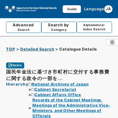
Language
JA
Guide
Advanced
Search by
Alphabetical
Index Search
Search
Category
TOP
Detailed Search
Catalogue Details
Items
国民年金法に基づき市町村に交付する事務費
に関する政令の一部を...
Hierarchy
National Archives of Japan
Cabinet Secretariat
Cabinet Affairs Office
Records of the Cabinet Meetings,
Meetings of the Administrative Vice-
Ministers, and Other Meetings of
Officials