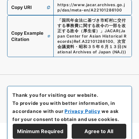
https://www.jacar.archives.go.j
Copy URI
p/das/meta-en/A22101286100
「
国民年金法に基づき市町村に交付
する事務費に関する政令の一部を改
正する政令（厚生省）
」
JACAR(Ja
Copy Example
pan Center for Asian Historical R
Citation
ecords)
Ref.
A22101286100
、
次官
会議資料・昭和３５年６月１３日
(
N
ational Archives of Japan (NAJ)
)
Thank you for visiting our website.
To provide you with better information, in
accordance with our
Privacy Policy
we ask
for your consent to obtain and use cookies.
Minimum Required
Agree to All
Display Series Hierarchy