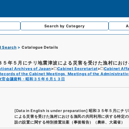
Search by
Category
A
d Search
Catalogue Details
３５年５月にチリ地震津波による災害を受けた漁村における
tional Archives of Japan
Cabinet Secretariat
Cabinet Affa
Records of the Cabinet Meetings, Meetings of the Administrativ
次官会議資料・昭和３５年６月１３日
[Data in English is under preparation]
昭和３５年５月にチリ
による災害を受けた漁村における漁民の共同利用に供する特定の
設の設置に関する特別措置法案（事後報告）（農林、大蔵省）