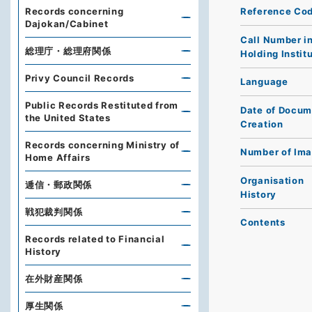
Records concerning
Reference Co
Dajokan/Cabinet
Call Number i
総理庁・総理府関係
Holding Instit
Privy Council Records
Language
Public Records Restituted from
Date of Docum
the United States
Creation
Records concerning Ministry of
Number of Im
Home Affairs
Organisation
逓信・郵政関係
History
戦犯裁判関係
Contents
Records related to Financial
History
在外財産関係
厚生関係