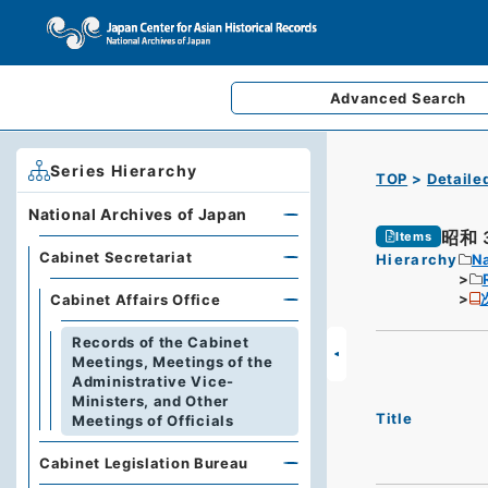
Advanced
Search
Series Hierarchy
TOP
Detaile
National Archives of Japan
昭和
Items
Cabinet Secretariat
Hierarchy
Na
Cabinet Affairs Office
Records of the Cabinet
Meetings, Meetings of the
Administrative Vice-
Ministers, and Other
Title
Meetings of Officials
Cabinet Legislation Bureau