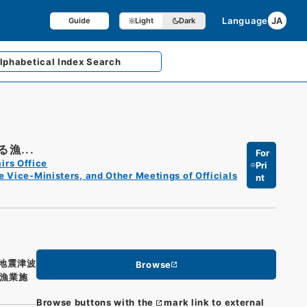
Language
JA
Guide
Light
Dark
lphabetical
Index Search
漁...
For
irs Office
Pri
e Vice-Ministers, and Other Meetings of Officials
nt
地震津波
Browse
漁業施
Browse buttons with the
mark link to external