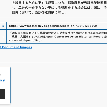
を設置するために要する経費につき、都道府県が当該漁業協同組
し、二分の一を下らない率による補助をする場合には、国は、予
囲内において、当該都道府県に対し、
https://www.jacar.archives.go.jp/das/meta-en/A22101285500
「
昭和３５年５月にチリ地震津波による災害を受けた漁村における漁民の共同
e
（農林、大蔵省）
」
JACAR(Japan Center for Asian Historical Records)
chives of Japan (NAJ)
)
of Document Images
h
icy