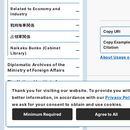
Related to Economy and
Industry
戦時海事関係
Copy URI
占領軍関係
Copy Exampl
Citation
Naikaku Bunko (Cabinet
Library)
About Usage 
Diplomatic Archives of the
Ministry of Foreign Affairs
The National Institute for
Defense Studies, Ministry of
Thank you for visiting our website.
To provide you wit
Defense
better information, in accordance with our
Privacy Pol
we ask for your consent to obtain and use cookies.
University of the Ryukyus
Library
Minimum Required
Agree to All
Hokkaido Prefectural Library