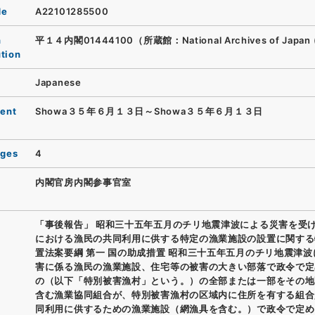
de
A22101285500
n
平１４内閣01444100（所蔵館：National Archives of Japan 
ution
Japanese
ent
Showa３５年６月１３日～Showa３５年６月１３日
ages
4
内閣官房内閣参事官室
「事後報告」 昭和三十五年五月のチリ地震津波による災害を受
における漁民の共同利用に供する特定の漁業施設の設置に関する
置法案要綱 第一 国の助成措置 昭和三十五年五月のチリ地震津
害に係る漁民の漁業施設、住宅等の被害の大きい部落で政令で定
の（以下「特別被害漁村」という。）の全部または一部をその地
含む漁業協同組合が、特別被害漁村の区域内に住所を有する組合
同利用に供するための漁業施設（網漁具を含む。）で政令で定め