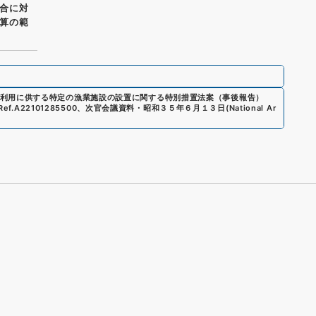
合に対
算の範
利用に供する特定の漁業施設の設置に関する特別措置法案（事後報告）
Ref.
A22101285500
、
次官会議資料・昭和３５年６月１３日
(
National Ar