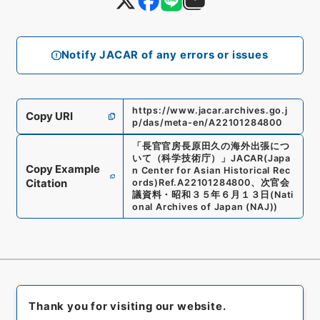
Notify JACAR of any errors or issues
https://www.jacar.archives.go.j
Copy URI
p/das/meta-en/A22101284800
「
長官官房長原田久の海外出張につ
いて（科学技術庁）
」
JACAR(Japa
Copy Example
n Center for Asian Historical Rec
Citation
ords)
Ref.
A22101284800
、
次官会
議資料・昭和３５年６月１３日
(
Nati
onal Archives of Japan (NAJ)
)
Thank you for visiting our website.