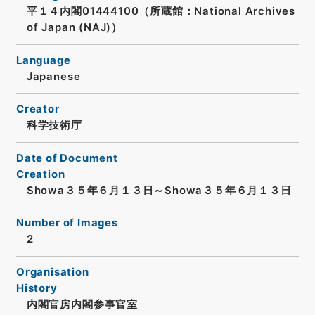
平１４内閣01444100（所蔵館：National Archives
of Japan (NAJ)）
Language
Japanese
Creator
科学技術庁
Date of Document
Creation
Showa３５年６月１３日～Showa３５年６月１３日
Number of Images
2
Organisation
History
内閣官房内閣参事官室