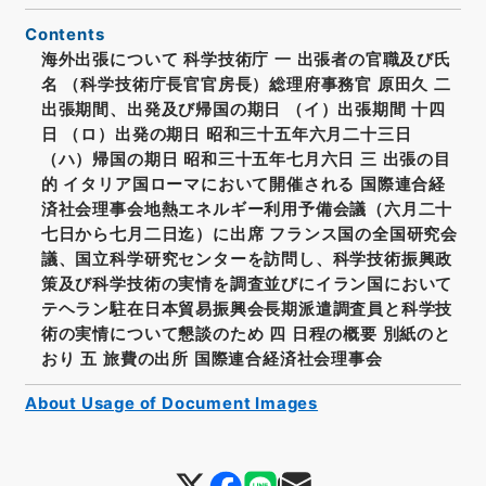
Contents
海外出張について 科学技術庁 一 出張者の官職及び氏
名 （科学技術庁長官官房長）総理府事務官 原田久 二
出張期間、出発及び帰国の期日 （イ）出張期間 十四
日 （ロ）出発の期日 昭和三十五年六月二十三日
（ハ）帰国の期日 昭和三十五年七月六日 三 出張の目
的 イタリア国ローマにおいて開催される 国際連合経
済社会理事会地熱エネルギー利用予備会議（六月二十
七日から七月二日迄）に出席 フランス国の全国研究会
議、国立科学研究センターを訪問し、科学技術振興政
策及び科学技術の実情を調査並びにイラン国において
テヘラン駐在日本貿易振興会長期派遣調査員と科学技
術の実情について懇談のため 四 日程の概要 別紙のと
おり 五 旅費の出所 国際連合経済社会理事会
About Usage of Document Images