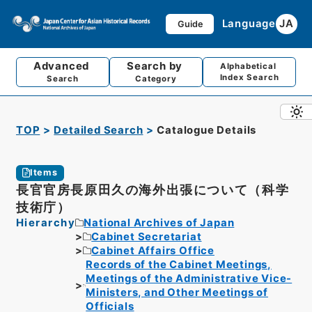
Language
JA
Guide
Advanced
Search by
Alphabetical
Index Search
Search
Category
TOP
Detailed Search
Catalogue Details
Items
長官官房長原田久の海外出張について（科学
技術庁）
Hierarchy
National Archives of Japan
Cabinet Secretariat
Cabinet Affairs Office
Records of the Cabinet Meetings,
Meetings of the Administrative Vice-
Ministers, and Other Meetings of
Officials