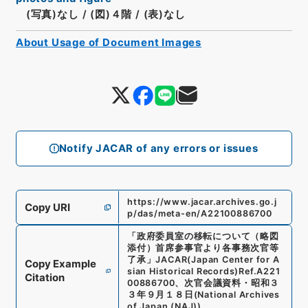
(写真)なし
/
(図)４階
/
(表)なし
About Usage of Document Images
Notify JACAR of any errors or issues
https://www.jacar.archives.go.j
Copy URI
p/das/meta-en/A22100886700
「
政府委員室の移転について（略図
添付）首席参事官より各事務次官等
了承
」
JACAR(Japan Center for A
Copy Example
sian Historical Records)
Ref.
A221
Citation
00886700
、
次官会議資料・昭和３
３年９月１８日
(
National Archives
of Japan (NAJ)
)