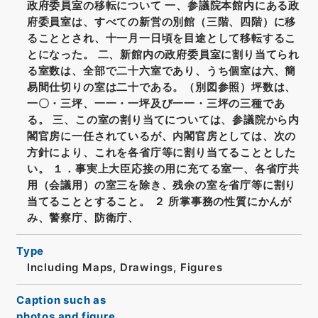
政府委員室の移転について 一、参議院本館内にある政
府委員室は、すべての新営の別館（三階、四階）に移
ることとされ、十一月一日頃を目途として移転するこ
とになった。 二、新館内の政府委員室に割り当てられ
る室数は、全部で二十六室であり、うち個室は六、簡
易間仕切りの室は二十である。（別図参照）坪数は、
一〇・三坪、一一・一坪及び一一・三坪の三種であ
る。 三、この室の割り当てについては、参議院から内
閣官房に一任されているが、内閣官房としては、次の
方針により、これを各省庁等に割り当てることとした
い。 １．事実上大臣応接の用に充てる室一、各省庁共
用（会議用）の室三を除き、残余の室を省庁等に割り
当てることとすること。 ２ 所掌事務の性質にかんが
み、警察庁、防衛庁、
Type
Including Maps, Drawings, Figures
Caption such as
photos and figure