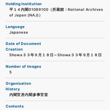
Holding Institution
平１４内閣01089100（所蔵館：National Archives
of Japan (NAJ)）
Language
Japanese
Date of Document
Creation
Showa３３年９月１８日～Showa３３年９月１８日
Number of Images
5
Organisation
History
内閣官房内閣参事官室
Contents