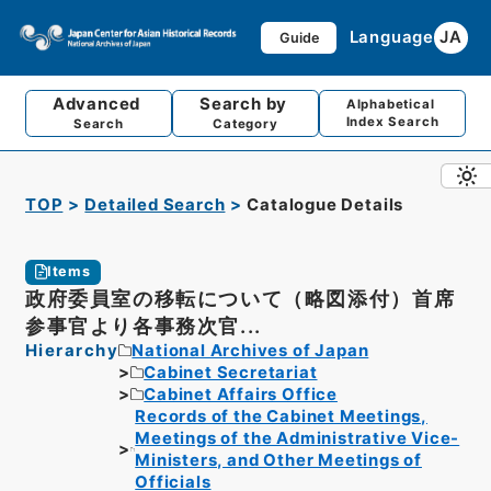
Language
JA
Guide
Advanced
Search by
Alphabetical
Index Search
Search
Category
TOP
Detailed Search
Catalogue Details
Items
政府委員室の移転について（略図添付）首席
参事官より各事務次官...
Hierarchy
National Archives of Japan
Cabinet Secretariat
Cabinet Affairs Office
Records of the Cabinet Meetings,
Meetings of the Administrative Vice-
Ministers, and Other Meetings of
Officials