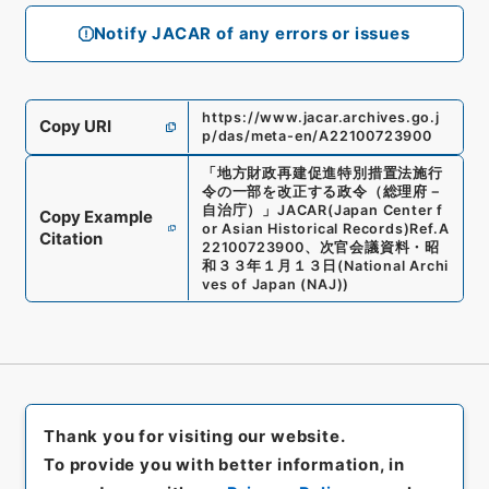
Notify JACAR of any errors or issues
https://www.jacar.archives.go.j
Copy URI
p/das/meta-en/A22100723900
「
地方財政再建促進特別措置法施行
令の一部を改正する政令（総理府－
自治庁）
」
JACAR(Japan Center f
Copy Example
or Asian Historical Records)
Ref.
A
Citation
22100723900
、
次官会議資料・昭
和３３年１月１３日
(
National Archi
ves of Japan (NAJ)
)
Thank you for visiting our website.
To provide you with better information, in