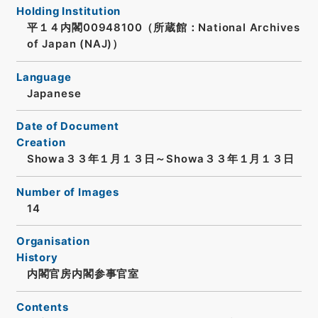
Holding Institution
平１４内閣00948100（所蔵館：National Archives
of Japan (NAJ)）
Language
Japanese
Date of Document
Creation
Showa３３年１月１３日～Showa３３年１月１３日
Number of Images
14
Organisation
History
内閣官房内閣参事官室
Contents