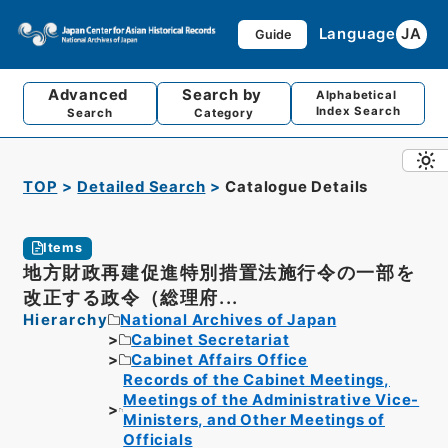
Language
JA
Guide
Advanced
Search by
Alphabetical
Index Search
Search
Category
TOP
Detailed Search
Catalogue Details
Items
地方財政再建促進特別措置法施行令の一部を
改正する政令（総理府...
Hierarchy
National Archives of Japan
Cabinet Secretariat
Cabinet Affairs Office
Records of the Cabinet Meetings,
Meetings of the Administrative Vice-
Ministers, and Other Meetings of
Officials