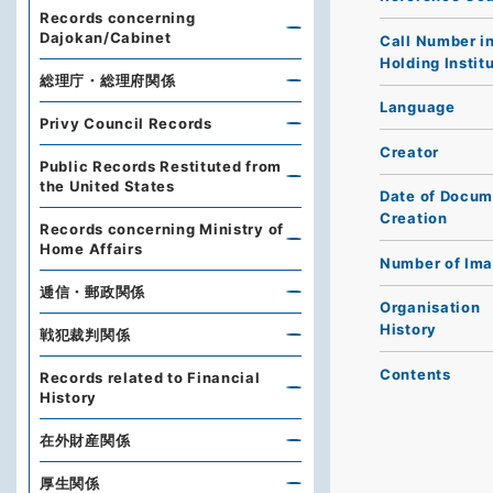
Records concerning
Dajokan/Cabinet
Call Number i
Holding Instit
総理庁・総理府関係
Language
Privy Council Records
Creator
Public Records Restituted from
the United States
Date of Docum
Creation
Records concerning Ministry of
Home Affairs
Number of Im
逓信・郵政関係
Organisation
History
戦犯裁判関係
Contents
Records related to Financial
History
在外財産関係
厚生関係