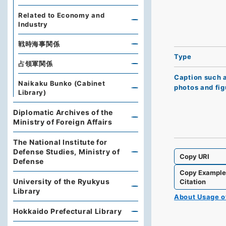
Related to Economy and
Industry
戦時海事関係
Type
占領軍関係
Caption such 
Naikaku Bunko (Cabinet
photos and fig
Library)
Diplomatic Archives of the
Ministry of Foreign Affairs
The National Institute for
Defense Studies, Ministry of
Copy URI
Defense
Copy Exampl
University of the Ryukyus
Citation
Library
About Usage 
Hokkaido Prefectural Library