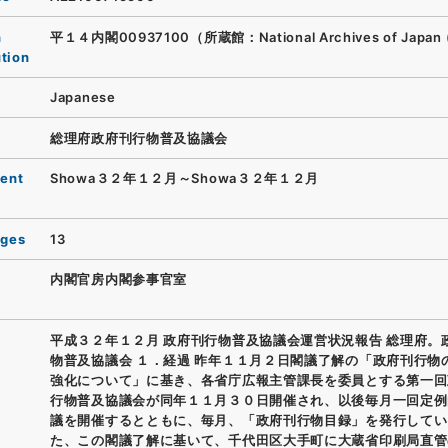
n
平１４内閣00937100（所蔵館：National Archives of Japan 
ution
Japanese
総理府政府刊行物普及協議会
ent
Showa３２年１２月～Showa３２年１２月
ages
13
内閣官房内閣参事官室
平成３２年１２月 政府刊行物普及協議会運営状況報告 総理府。
物普及協議会 １．経過 昨年１１月２日閣議了解の「政府刊行物
強化について」に基き、各省庁広報主管課長を委員とする第一回
行物普及協議会が同年１１月３０日開催され、以後毎月一回定例
議を開催するとともに、毎月、「政府刊行物目録」を発行してい
た、この閣議了解に基いて、千代田区大手町に大蔵省印刷局直管