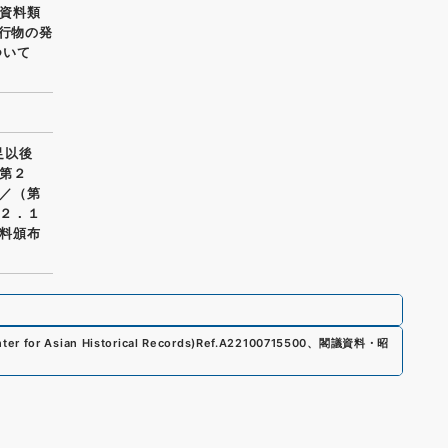
資料類
刊行物の発
ついて
足以後
第２
／（第
２．１
料頒布
er for Asian Historical Records)
Ref.
A22100715500
、
閣議資料・昭