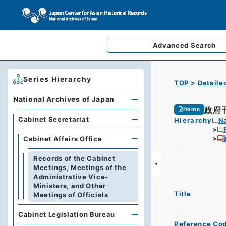
Advanced
Search
Series Hierarchy
TOP
Detaile
National Archives of Japan
政府
Items
Cabinet Secretariat
Hierarchy
Na
Cabinet Affairs Office
Records of the Cabinet
Meetings, Meetings of the
Administrative Vice-
Ministers, and Other
Title
Meetings of Officials
Cabinet Legislation Bureau
Reference Co