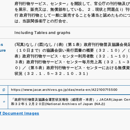
府刊行物サービス、センター」を開設して、官公庁の刊行物及び
を展示、販売又は、無償頒布している。 ２．現状と問題点 ⅰ）
行 政府刊行物として一般に販売することを適当と認めたものに
は、当該関係省庁との打合せ、
Including Tables and graphs
as
(写真)なし
/
(図)なし
/
(表)（第１表）政府刊行物普及協議会発
ure
（１０日まで）の協議会扱い発行図書の概要（３２．１０）／（
表）政府刊行物サービス・センター利用者数（３２．１～１０）
３表）政府刊行物サービス・センター毎月売上髙（３２．１～３
０）／（第５表）政府刊行物サービス・センターにおける無償資
状況（３２．１．５～３２．１０．３１）
https://www.jacar.archives.go.jp/das/meta-en/A22100715500
e
「
政府刊行物普及協議会運営状況報告（総理府－本府）
」
JACAR(Japan Cent
和３２年１２月２０日
(
National Archives of Japan (NAJ)
)
of Document Images