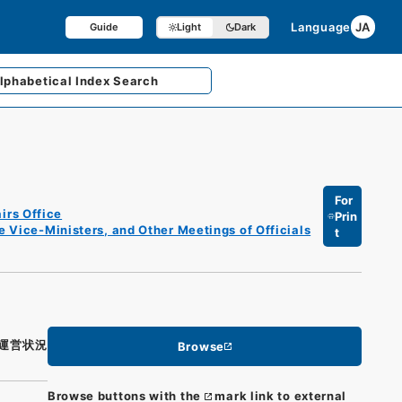
Language
JA
Guide
Light
Dark
lphabetical
Index Search
For
irs Office
Prin
e Vice-Ministers, and Other Meetings of Officials
t
運営状況
Browse
Browse buttons with the
mark link to external