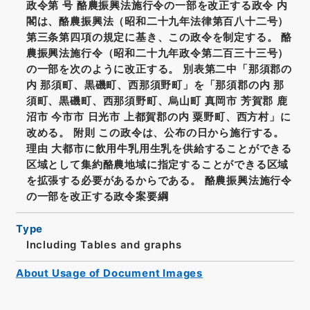
政令第 号 酪農振興法施行令の一部を改正する政令 内
閣は、酪農振興法（昭和二十九年法律第百八十二号）
第三条第四項の規定に基き、この政令を制定する。 酪
農振興法施行令（昭和二十九年政令第二百三十三号）
の一部を次のように改正する。 別表第二中「那須郡の
内 那須町、黒磯町、西那須野町」を「那須郡の内 那
須町、黒磯町、西那須野町、烏山町 真岡市 芳賀郡 鹿
沼市 今市市 日光市 上都賀郡の内 粟野町、西方村」に
改める。 附則 この政令は、公布の日から施行する。
理由 大都市に飲用牛乳用生乳を供給することができる
区域として集約酪農地域に指定することができる区域
を拡張する必要があるからである。 酪農振興法施行令
の一部を改正する政令案要綱
Type
Including Tables and graphs
About Usage of Document Images