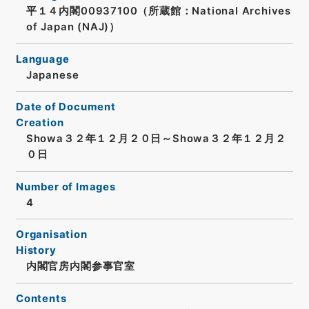
平１４内閣00937100（所蔵館：National Archives
of Japan (NAJ)）
Language
Japanese
Date of Document
Creation
Showa３２年１２月２０日～Showa３２年１２月２
０日
Number of Images
4
Organisation
History
内閣官房内閣参事官室
Contents