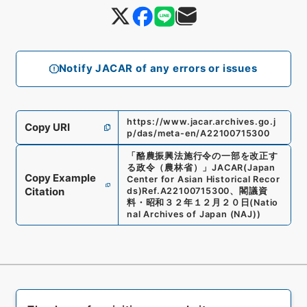
Notify JACAR of any errors or issues
https://www.jacar.archives.go.j
Copy URI
p/das/meta-en/A22100715300
「
酪農振興法施行令の一部を改正す
る政令（農林省）
」
JACAR(Japan
Copy Example
Center for Asian Historical Recor
Citation
ds)
Ref.
A22100715300
、
閣議資
料・昭和３２年１２月２０日
(
Natio
nal Archives of Japan (NAJ)
)