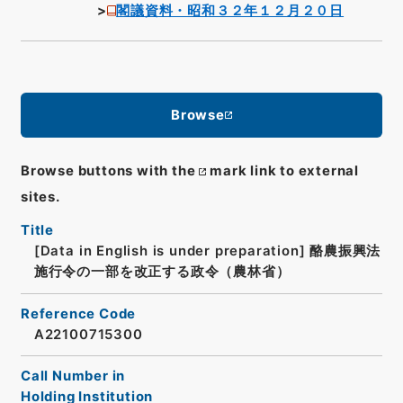
閣議資料・昭和３２年１２月２０日
Browse
Browse buttons with the
mark link to external
sites.
Title
[Data in English is under preparation]
酪農振興法
施行令の一部を改正する政令（農林省）
Reference Code
A22100715300
Call Number in
Holding Institution