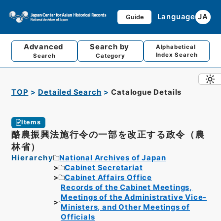
Language
JA
Guide
Advanced
Search by
Alphabetical
Index Search
Search
Category
TOP
Detailed Search
Catalogue Details
Items
酪農振興法施行令の一部を改正する政令（農
林省）
Hierarchy
National Archives of Japan
Cabinet Secretariat
Cabinet Affairs Office
Records of the Cabinet Meetings,
Meetings of the Administrative Vice-
Ministers, and Other Meetings of
Officials