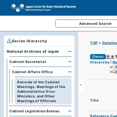
Advanced
Search
Series Hierarchy
TOP
Detaile
National Archives of Japan
北太
Items
Cabinet Secretariat
Hierarchy
Na
Cabinet Affairs Office
Records of the Cabinet
Meetings, Meetings of the
Administrative Vice-
Ministers, and Other
Title
Meetings of Officials
Cabinet Legislation Bureau
Reference Co