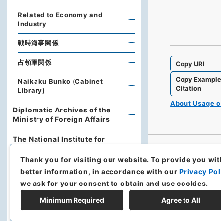
Related to Economy and
Industry
戦時海事関係
占領軍関係
Copy URI
Copy Exampl
Naikaku Bunko (Cabinet
Citation
Library)
About Usage 
Diplomatic Archives of the
Ministry of Foreign Affairs
The National Institute for
Defense Studies, Ministry of
Defense
Thank you for visiting our website.
To provide you wit
better information, in accordance with our
Privacy Pol
University of the Ryukyus
we ask for your consent to obtain and use cookies.
Library
Minimum Required
Agree to All
Hokkaido Prefectural Library