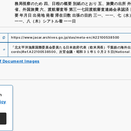
務局視察のため 四、日程の概要 別紙のとおり 五、旅費の出所 
省、外国旅費 六、渡航審査等 第三一七回渡航審査連絡会承認済
要 年月日 出発地 発着 滞在日数 出張の目的 三一、一一、七（水
一一、八（木）シアトル着 一一日
https://www.jacar.archives.go.jp/das/meta-en/A22100538500
e
「
北太平洋漁業国際委員会委員たる日本政府代表（欧米局長）千葉皓の海外出
cords)
Ref.
A22100538500
、
次官会議・昭和３１年１０月２５日
(
National
of Document Images
h
icy