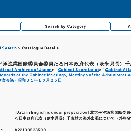
Search by
Category
A
d Search
Catalogue Details
平洋漁業国際委員会委員たる日本政府代表（欧米局長）千葉
tional Archives of Japan
Cabinet Secretariat
Cabinet Affa
Records of the Cabinet Meetings, Meetings of the Administrativ
次官会議・昭和３１年１０月２５日
[Data in English is under preparation]
北太平洋漁業国際委員
る日本政府代表（欧米局長）千葉皓の海外出張について（外務省
de
A22100538500