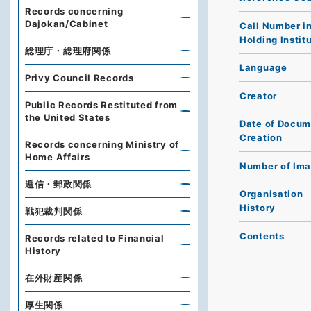
Records concerning
Dajokan/Cabinet
Call Number i
Holding Instit
総理庁・総理府関係
Language
Privy Council Records
Creator
Public Records Restituted from
the United States
Date of Docum
Creation
Records concerning Ministry of
Home Affairs
Number of Im
逓信・郵政関係
Organisation
History
戦犯裁判関係
Contents
Records related to Financial
History
在外財産関係
厚生関係