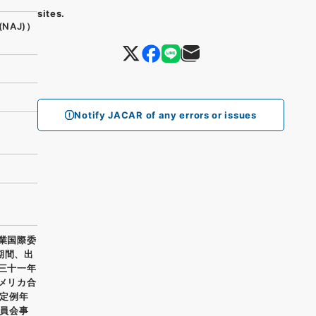
sites.
(NAJ)）
Notify JACAR of any errors or issues
漁業国際委
期間、出
和三十一年
アメリカ合
定例年
員会事