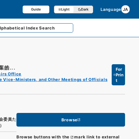
Language
JA
Guide
Light
Dark
lphabetical
Index Search
皓...
For
irs Office
Prin
e Vice-Ministers, and Other Meetings of Officials
t
会委員た
Browse
）
Browse buttons with the
mark link to external