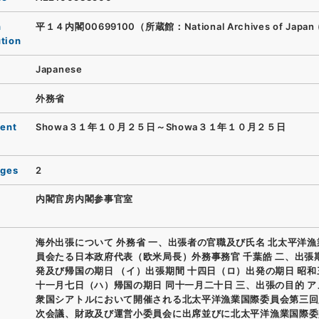
n
平１４内閣00699100（所蔵館：National Archives of Japan 
ution
Japanese
外務省
ent
Showa３１年１０月２５日～Showa３１年１０月２５日
ages
2
内閣官房内閣参事官室
海外出張について 外務省 一、出張者の官職及び氏名 北太平洋
員会たる日本政府代表（欧米局長）外務事務官 千葉皓 二、出張
発及び帰国の期日 （イ）出張期間 十四日（ロ）出発の期日 昭
十一月七日（ハ）帰国の期日 同十一月二十日 三、出張の目的 
衆国シアトルにおいて開催される北太平洋漁業国際委員会第三回
次会議、財政及び運営小委員会に出席並びに北太平洋漁業国際委