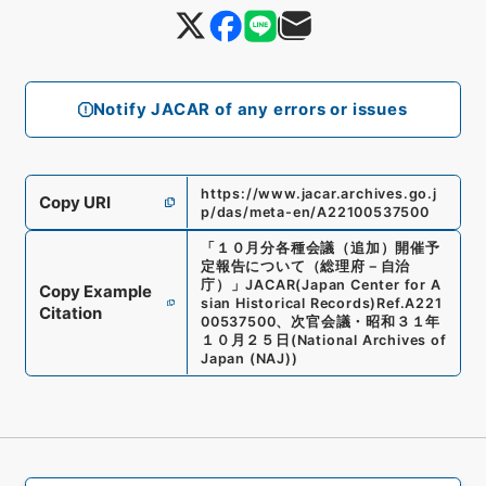
Notify JACAR of any errors or issues
https://www.jacar.archives.go.j
Copy URI
p/das/meta-en/A22100537500
「
１０月分各種会議（追加）開催予
定報告について（総理府－自治
庁）
」
JACAR(Japan Center for A
Copy Example
sian Historical Records)
Ref.
A221
Citation
00537500
、
次官会議・昭和３１年
１０月２５日
(
National Archives of
Japan (NAJ)
)