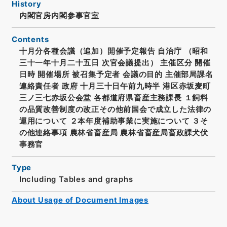
History
内閣官房内閣参事官室
Contents
十月分各種会議（追加）開催予定報告 自治庁 （昭和
三十一年十月二十五日 次官会議提出） 主催区分 開催
日時 開催場所 被召集予定者 会議の目的 主催部局課名
連絡責任者 政府 十月三十日午前九時半 港区赤坂麦町
三ノ三七赤坂公会堂 各都道府県畜産主務課長 １飼料
の品質改善制度の改正その他前国会で成立した法律の
運用について ２本年度補助事業に実施について ３そ
の他連絡事項 農林省畜産局 農林省畜産局畜政課犬伏
事務官
Type
Including Tables and graphs
About Usage of Document Images