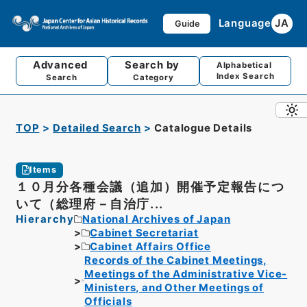
Language
JA
Guide
Advanced
Search by
Alphabetical
Index Search
Search
Category
TOP
Detailed Search
Catalogue Details
Items
１０月分各種会議（追加）開催予定報告につ
いて（総理府－自治庁...
Hierarchy
National Archives of Japan
Cabinet Secretariat
Cabinet Affairs Office
Records of the Cabinet Meetings,
Meetings of the Administrative Vice-
Ministers, and Other Meetings of
Officials