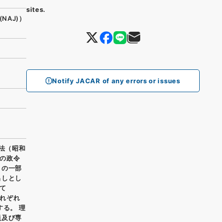
sites.
(NAJ)）
Notify JACAR of any errors or issues
置法（昭和
の政令
）の一部
出しとし
て
れぞれ
する。 理
員及び専