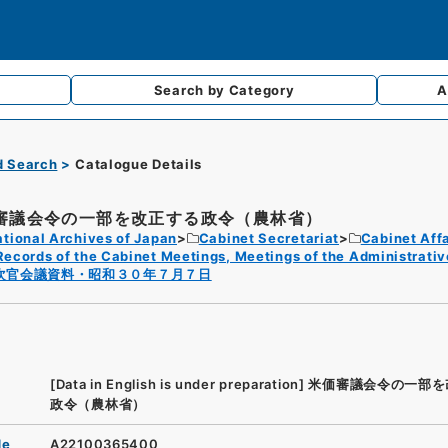
Search by
Category
A
d Search
Catalogue Details
審議会令の一部を改正する政令（農林省）
tional Archives of Japan
Cabinet Secretariat
Cabinet Affa
Records of the Cabinet Meetings, Meetings of the Administrativ
次官会議資料・昭和３０年７月７日
[Data in English is under preparation]
米価審議会令の一部を
政令（農林省）
de
A22100365400