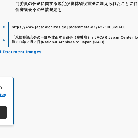
門委員の任命に関する規定が農林省設置法に加えられたことに伴
価審議会令の当該規定を
https://www.jacar.archives.go.jp/das/meta-en/A22100365400
e
「
米価審議会令の一部を改正する政令（農林省）
」
JACAR(Japan Center for
和３０年７月７日
(
National Archives of Japan (NAJ)
)
of Document Images
h
icy