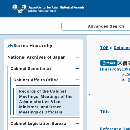
Advanced
Search
Series Hierarchy
TOP
Detaile
National Archives of Japan
米価
Items
Cabinet Secretariat
Hierarchy
Na
Cabinet Affairs Office
Records of the Cabinet
Meetings, Meetings of the
Administrative Vice-
Ministers, and Other
Title
Meetings of Officials
Cabinet Legislation Bureau
Reference Co