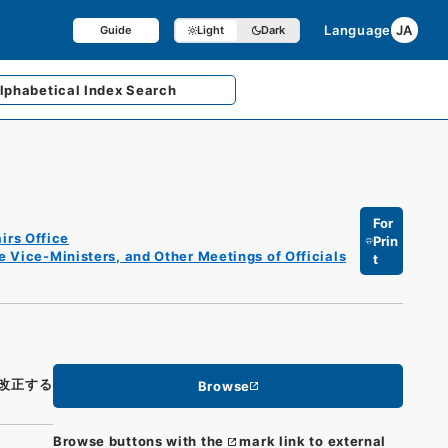
Language
JA
Guide
Light
Dark
lphabetical
Index Search
For
irs Office
Prin
e Vice-Ministers, and Other Meetings of Officials
t
改正する
Browse
Browse buttons with the
mark link to external