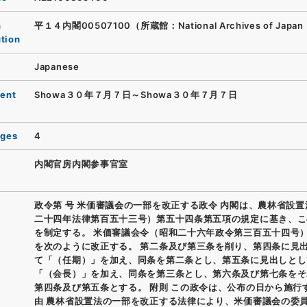
n
平１４内閣00507100（所蔵館：National Archives of Japan 
ution
Japanese
ent
Showa３０年７月７日～Showa３０年７月７日
ages
4
内閣官房内閣参事官室
政令第 号 米価審議会の一部を改正する政令 内閣は、農林省設
二十四年法律第百五十三号）第五十四条第五項の規定に基き、こ
を制定する。 米価審議会令（昭和二十六年政令第三百五十四号
を次のように改正する。 第二条及び第三条を削り、第四条に見
て「（任期）」を加え、同条を第二条とし、第五条に見出しとし
「（会長）」を加え、同条を第三条とし、第六条及び第七条をそ
第四条及び第五条とする。 附則 この政令は、公布の日から施行
由 農林省設置法の一部を改正する法律により、米価審議会の委