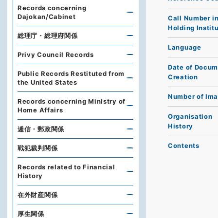
Records concerning
Dajokan/Cabinet
Call Number i
Holding Instit
総理庁・総理府関係
Language
Privy Council Records
Date of Docum
Public Records Restituted from
Creation
the United States
Number of Im
Records concerning Ministry of
Home Affairs
Organisation
History
逓信・郵政関係
Contents
戦犯裁判関係
Records related to Financial
History
在外財産関係
厚生関係