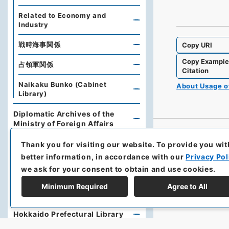
Related to Economy and
Industry
戦時海事関係
Copy URI
Copy Exampl
占領軍関係
Citation
Naikaku Bunko (Cabinet
About Usage 
Library)
Diplomatic Archives of the
Ministry of Foreign Affairs
The National Institute for
Thank you for visiting our website.
To provide you wit
Defense Studies, Ministry of
better information, in accordance with our
Privacy Pol
Defense
we ask for your consent to obtain and use cookies.
University of the Ryukyus
Minimum Required
Agree to All
Library
Hokkaido Prefectural Library