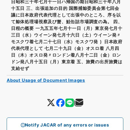
日昭和三十年七月十一日ハ帰国の期日昭和三十年八月
十五日 三、出張追加の目的 国際捕鯨委員会第七回会
議に日本政府代表代理として出張中のところ、序を以
て鯨体処理場視察及び蟹、鮭缶詰市場調査の為。 四、
日程の概要 一九五五年七月十一日（月）東京発七月十
三日（水）ウイーン発七月十六日（土）ウイーン発〃
モスクワ着七月二十七日（水）モスクワ発 ｝日本政府
代表代理として 七月二十九日（金）オスロ着 八月四
日（木）オスロ発〃ロンドン着八月十二日（金）ロン
ドン発八月十五日（月）東京着 五、旅費の出所旅費は
支給せず
About Usage of Document Images
Notify JACAR of any errors or issues