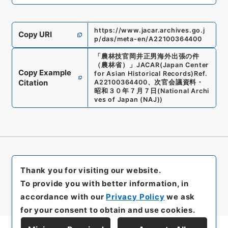
https://www.jacar.archives.go.j
Copy URI
p/das/meta-en/A22100364400
「
農林技官岡井正男海外出張の件
（農林省）
」
JACAR(Japan Center
Copy Example
for Asian Historical Records)
Ref.
Citation
A22100364400
、
次官会議資料・
昭和３０年７月７日
(
National Archi
ves of Japan (NAJ)
)
Thank you for visiting our website.
To provide you with better information, in
accordance with our
Privacy Policy
we ask
for your consent to obtain and use cookies.