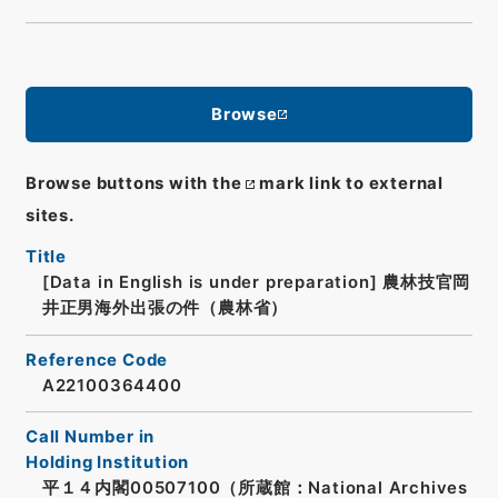
Browse
Browse buttons with the
mark link to external
sites.
Title
[Data in English is under preparation]
農林技官岡
井正男海外出張の件（農林省）
Reference Code
A22100364400
Call Number in
Holding Institution
平１４内閣00507100（所蔵館：National Archives