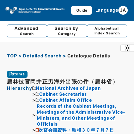
Language
JA
Guide
Advanced
Search by
Alphabetical
Index Search
Search
Category
TOP
Detailed Search
Catalogue Details
Items
農林技官岡井正男海外出張の件（農林省）
Hierarchy
National Archives of Japan
Cabinet Secretariat
Cabinet Affairs Office
Records of the Cabinet Meetings,
Meetings of the Administrative Vice-
Ministers, and Other Meetings of
Officials
次官会議資料・昭和３０年７月７日