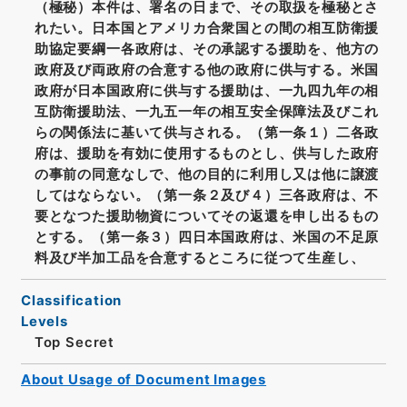
（極秘）本件は、署名の日まで、その取扱を極秘とさ
れたい。日本国とアメリカ合衆国との間の相互防衛援
助協定要綱一各政府は、その承認する援助を、他方の
政府及び両政府の合意する他の政府に供与する。米国
政府が日本国政府に供与する援助は、一九四九年の相
互防衛援助法、一九五一年の相互安全保障法及びこれ
らの関係法に基いて供与される。（第一条１）二各政
府は、援助を有効に使用するものとし、供与した政府
の事前の同意なしで、他の目的に利用し又は他に譲渡
してはならない。（第一条２及び４）三各政府は、不
要となつた援助物資についてその返還を申し出るもの
とする。（第一条３）四日本国政府は、米国の不足原
料及び半加工品を合意するところに従つて生産し、
Classification
Levels
Top Secret
About Usage of Document Images