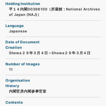
Holding Institution
平１４内閣00396100（所蔵館：National Archives
of Japan (NAJ)）
Language
Japanese
Date of Document
Creation
Showa２９年３月４日～Showa２９年３月４日
Number of Images
11
Organisation
History
内閣官房内閣参事官室
Contents