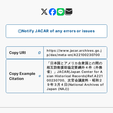
Notify JACAR of any errors or issues
https://www.jacar.archives.go.j
Copy URI
p/das/meta-en/A22100230700
「
日本国とアメリカ合衆国との間の
相互防衛援助協定要綱外４件（外務
省）
」
JACAR(Japan Center for A
Copy Example
sian Historical Records)
Ref.
A221
Citation
00230700
、
次官会議資料・昭和２
９年３月４日
(
National Archives of
Japan (NAJ)
)