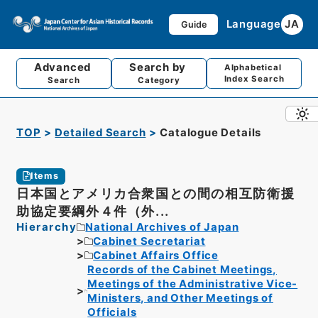
Language
JA
Guide
Advanced
Search by
Alphabetical
Index Search
Search
Category
TOP
Detailed Search
Catalogue Details
Items
日本国とアメリカ合衆国との間の相互防衛援
助協定要綱外４件（外...
Hierarchy
National Archives of Japan
Cabinet Secretariat
Cabinet Affairs Office
Records of the Cabinet Meetings,
Meetings of the Administrative Vice-
Ministers, and Other Meetings of
Officials