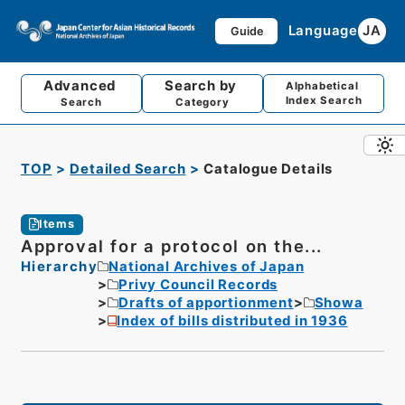
Language
JA
Guide
Advanced
Search by
Alphabetical
Index Search
Search
Category
TOP
Detailed Search
Catalogue Details
Items
Approval for a protocol on the...
Hierarchy
National Archives of Japan
Privy Council Records
Drafts of apportionment
Showa
Index of bills distributed in 1936