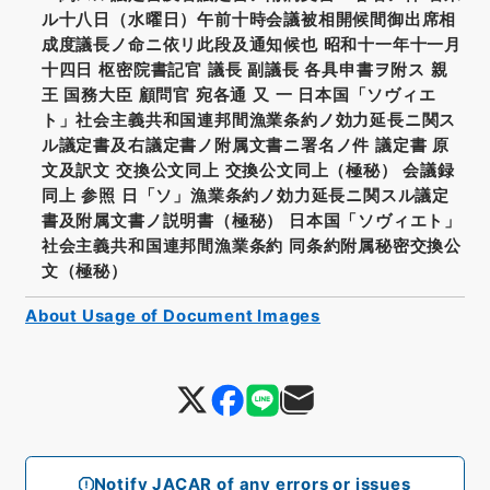
ル十八日（水曜日）午前十時会議被相開候間御出席相
成度議長ノ命ニ依リ此段及通知候也 昭和十一年十一月
十四日 枢密院書記官 議長 副議長 各具申書ヲ附ス 親
王 国務大臣 顧問官 宛各通 又 一 日本国「ソヴィエ
ト」社会主義共和国連邦間漁業条約ノ効力延長ニ関ス
ル議定書及右議定書ノ附属文書ニ署名ノ件 議定書 原
文及訳文 交換公文同上 交換公文同上（極秘） 会議録
同上 参照 日「ソ」漁業条約ノ効力延長ニ関スル議定
書及附属文書ノ説明書（極秘） 日本国「ソヴィエト」
社会主義共和国連邦間漁業条約 同条約附属秘密交換公
文（極秘）
About Usage of Document Images
Notify JACAR of any errors or issues