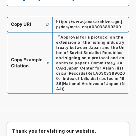
https://www.jacar.archives.go.j
Copy URI
p/das/meta-en/A03033890200
「
Approval for a protocol on the
extension of the fishing industry
treaty between Japan and the Un
ion of Soviet Socialist Republics
and signing on a protocol and an
Copy Example
annexed paper / Committee
」
JA
Citation
CAR(Japan Center for Asian Hist
orical Records)
Ref.
A0303389020
0
、
Index of bills distributed in 19
36
(
National Archives of Japan (N
AJ)
)
Thank you for visiting our website.