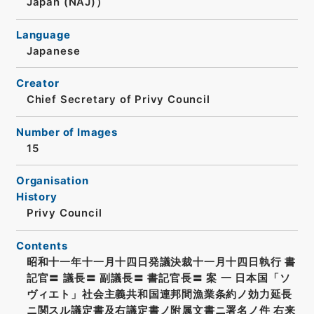
Japan (NAJ)）
Language
Japanese
Creator
Chief Secretary of Privy Council
Number of Images
15
Organisation
History
Privy Council
Contents
昭和十一年十一月十四日発議決裁十一月十四日執行 書
記官〓 議長〓 副議長〓 書記官長〓 案 一 日本国「ソ
ヴィエト」社会主義共和国連邦間漁業条約ノ効力延長
ニ関スル議定書及右議定書ノ附属文書ニ署名ノ件 右来