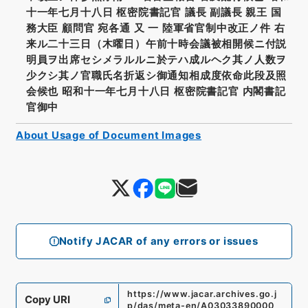
十一年七月十八日 枢密院書記官 議長 副議長 親王 国
務大臣 顧問官 宛各通 又 一 陸軍省官制中改正ノ件 右
来ル二十三日（木曜日）午前十時会議被相開候ニ付説
明員ヲ出席セシメラルルニ於テハ成ルヘク其ノ人数ヲ
少クシ其ノ官職氏名折返シ御通知相成度依命此段及照
会候也 昭和十一年七月十八日 枢密院書記官 内閣書記
官御中
About Usage of Document Images
Notify JACAR of any errors or issues
https://www.jacar.archives.go.j
Copy URI
p/das/meta-en/A03033890000