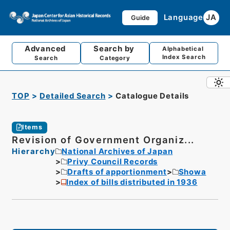
Language
JA
Guide
Advanced
Search by
Alphabetical
Index Search
Search
Category
TOP
Detailed Search
Catalogue Details
Items
Revision of Government Organiz...
Hierarchy
National Archives of Japan
Privy Council Records
Drafts of apportionment
Showa
Index of bills distributed in 1936