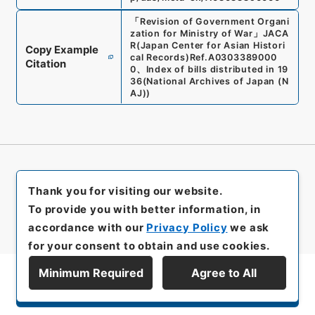
「
Revision of Government Organi
zation for Ministry of War
」
JACA
R(Japan Center for Asian Histori
Copy Example
cal Records)
Ref.
A0303389000
Citation
0
、
Index of bills distributed in 19
36
(
National Archives of Japan (N
AJ)
)
Thank you for visiting our website.
To provide you with better information, in
accordance with our
Privacy Policy
we ask
for your consent to obtain and use cookies.
Minimum Required
Agree to All
Display Series Hierarchy