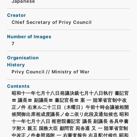
Japanese
Creator
Chief Secretary of Privy Council
Number of Images
7
Organisation
History
Privy Council // Ministry of War
Contents
昭和十一年七月十八日発議決裁七月十八日執行 書記官
〓 議長〓 副議長〓 書記官長〓 案 一 陸軍省官制中改
正ノ件 右来ル二十三日（木曜日）午前十時会議被相開
候間御出席相成度議長ノ命ニ依リ此段及通知候也 昭和
十一年七月十八日 枢密院書記官 議長 副議長 各具申書
ヲ附ス 親王 国務大臣 顧問官 宛各通 又 一 陸軍省官制
中改正ノ件参照添附 一 右審査報告 右及配付候也 昭和