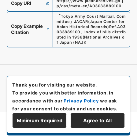
https://www.jacar.archives.go.j
Copy URI
p/das/meta-en/A03033889100
「
Tokyo Army Court Martial, Com
mittee
」
JACAR(Japan Center for
Copy Example
Asian Historical Records)
Ref.
A03
Citation
033889100
、
Index of bills distrib
uted in 1936
(
National Archives o
f Japan (NAJ)
)
Thank you for visiting our website.
To provide you with better information, in
accordance with our
Privacy Policy
we ask
for your consent to obtain and use cookies.
Minimum Required
Agree to All
Display Series Hierarchy