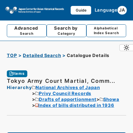
Language
JA
Guide
Advanced
Search by
Alphabetical
Index Search
Search
Category
TOP
Detailed Search
Catalogue Details
Items
Tokyo Army Court Martial, Comm...
Hierarchy
National Archives of Japan
Privy Council Records
Drafts of apportionment
Showa
Index of bills distributed in 1936