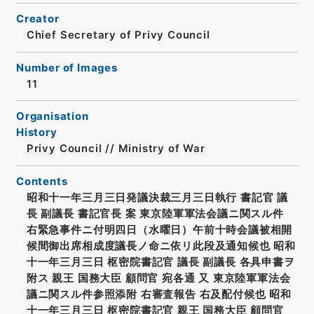
Creator
Chief Secretary of Privy Council
Number of Images
11
Organisation
History
Privy Council // Ministry of War
Contents
昭和十一年三月三日発議決裁三月三日執行 書記官 議
長 副議長 書記官長 案 東京陸軍軍法会議ニ関スル件
右緊急事件ニ付明四日（水曜日）午前十時会議被相開
候間御出席相成度議長ノ命ニ依リ此段及通知候也 昭和
十一年三月三日 枢密院書記官 議長 副議長 各具申書ヲ
附ス 親王 国務大臣 顧問官 宛各通 又 東京陸軍軍法会
議ニ関スル件参照添附 右審査報告 右及配付候也 昭和
十一年三月三日 枢密院書記官 親王 国務大臣 顧問官