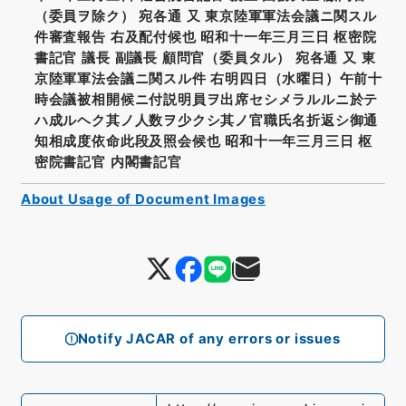
（委員ヲ除ク） 宛各通 又 東京陸軍軍法会議ニ関スル
件審査報告 右及配付候也 昭和十一年三月三日 枢密院
書記官 議長 副議長 顧問官（委員タル） 宛各通 又 東
京陸軍軍法会議ニ関スル件 右明四日（水曜日）午前十
時会議被相開候ニ付説明員ヲ出席セシメラルルニ於テ
ハ成ルヘク其ノ人数ヲ少クシ其ノ官職氏名折返シ御通
知相成度依命此段及照会候也 昭和十一年三月三日 枢
密院書記官 内閣書記官
About Usage of Document Images
Notify JACAR of any errors or issues