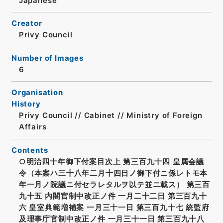
Japanese
Creator
Privy Council
Number of Images
6
Organisation
History
Privy Council // Cabinet // Ministry of Foreign
Affairs
Contents
○明治四十年御下付案目次上 第三百九十四 皇属会議
令（本案ハ三十八年二月十四日ノ御下付ニ係レトモ本
年一月ノ院議ニ付セラレタルヲ以テ並ニ載ス） 第三百
九十五 内閣官制中改正ノ件 一月二十二日 第三百九十
六 皇室典範増補案 一月三十一日 第三百九十七 統監府
及理事庁官制中改正ノ件 一月三十一日 第三百九十八