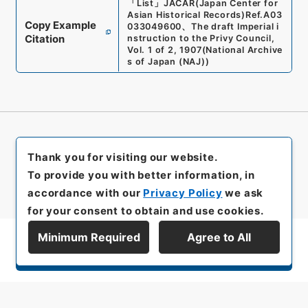
「
List
」
JACAR(Japan Center for
Asian Historical Records)
Ref.
A03
Copy Example
033049600
、
The draft Imperial i
Citation
nstruction to the Privy Council,
Vol. 1 of 2, 1907
(
National Archive
s of Japan (NAJ)
)
Thank you for visiting our website.
To provide you with better information, in
accordance with our
Privacy Policy
we ask
for your consent to obtain and use cookies.
Minimum Required
Agree to All
Display Series Hierarchy
All rights reserved/Copyright©