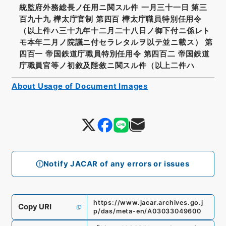
統監府外務総長ノ任用ニ関スル件 一月三十一日 第三
百九十九 樺太庁官制 第四百 樺太庁職員特別任用令
（以上件ハ三十九年十二月二十八日ノ御下付ニ係レト
モ本年二月ノ院議ニ付セラレタルヲ以テ並ニ載ス） 第
四百一 帝国鉄道庁職員特別任用令 第四百二 帝国鉄道
庁職員官等ノ初敘及陛敘ニ関スル件（以上二件ハ
About Usage of Document Images
Notify JACAR of any errors or issues
https://www.jacar.archives.go.j
Copy URI
p/das/meta-en/A03033049600