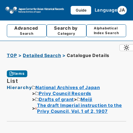
Language
JA
Guide
Advanced
Search by
Alphabetical
Index Search
Search
Category
TOP
Detailed Search
Catalogue Details
Items
List
Hierarchy
National Archives of Japan
Privy Council Records
Drafts of grant
Meiji
The draft Imperial instruction to the
Privy Council, Vol. 1 of 2, 1907