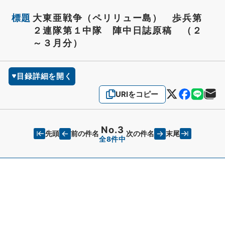
標題
大東亜戦争（ペリリュー島） 歩兵第
２連隊第１中隊 陣中日誌原稿 （２
～３月分）
目録詳細を開く
URIをコピー
No.3
先頭
末尾
前の件名
次の件名
全8件中