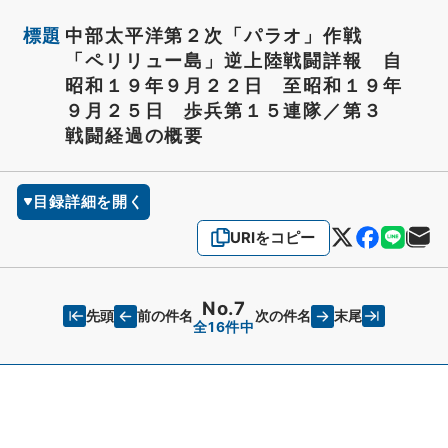
標題
中部太平洋第２次「パラオ」作戦
「ペリリュー島」逆上陸戦闘詳報 自
昭和１９年９月２２日 至昭和１９年
９月２５日 歩兵第１５連隊／第３
戦闘経過の概要
目録詳細を開く
URIをコピー
No.7
先頭
末尾
前の件名
次の件名
全16件中